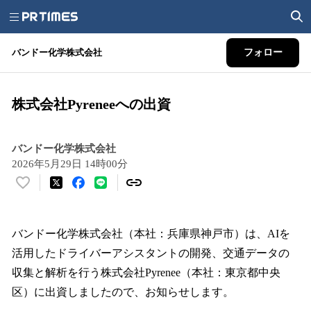
バンドー化学株式会社
フォロー
株式会社Pyreneeへの出資
バンドー化学株式会社
2026年5月29日 14時00分
い
い
ね
！
バンドー化学株式会社（本社：兵庫県神戸市）は、AIを
数
活用したドライバーアシスタントの開発、交通データの
を
収集と解析を行う株式会社Pyrenee（本社：東京都中央
読
み
区）に出資しましたので、お知らせします。
込