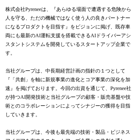
み
株式会社Pyreneeは、『あらゆる場面で遭遇する危険から
中
で
人を守る、ただの機械ではなく使う人の良きパートナー
す
になるプロダクトを目指す』をビジョンに掲げ、既存車
両にも最新のAI運転支援を搭載できるAIドライバーアシ
スタントシステムを開発しているスタートアップ企業で
す。
当社グループは、中長期経営計画の指針の１つとして
『「共創」を軸に新規事業の進化とコア事業の深化を加
速』を掲げております。今回の出資を通じて、Pyrenee社
が持つAI開発技術と当社グループの顧客・販売基盤や技
術とのコラボレーションによってシナジーの獲得を目指
していきます。
当社グループは、今後も最先端の技術・製品・ビジネス