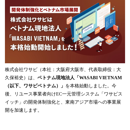
数
を
読
み
込
み
中
で
す
株式会社ワサビ（本社：大阪府大阪市、代表取締役：大
久保裕史）は、
ベトナム現地法人「WASABI VIETNAM
（以下、ワサビベトナム）」
を本格始動しました。今
後、リユース事業者向けEC一元管理システム「ワサビス
イッチ」の開発体制強化と、東南アジア市場への事業展
開を加速します。