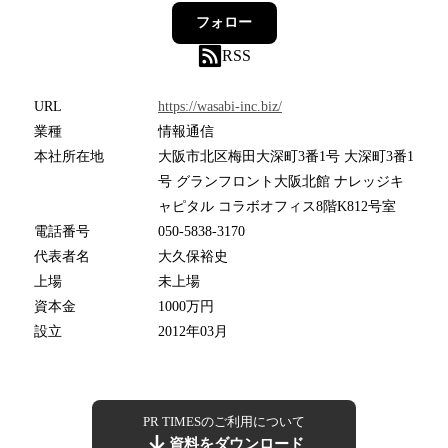
フォロー
RSS
URL
https://wasabi-inc.biz/
業種
情報通信
本社所在地
大阪市北区梅田大深町3番1号 大深町3番1
号 グランフロント大阪北館 ナレッジキ
ャピタル コラボオフィス8階K812号室
電話番号
050-5838-3170
代表者名
大久保裕史
上場
未上場
資本金
1000万円
設立
2012年03月
PR TIMESのご利用について
資料をダウンロード