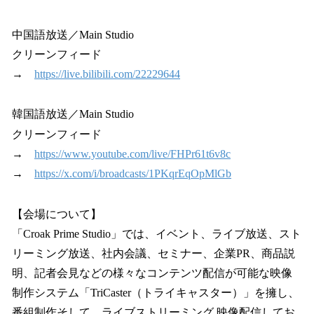
中国語放送／Main Studio
クリーンフィード
→
https://live.bilibili.com/22229644
韓国語放送／Main Studio
クリーンフィード
→
https://www.youtube.com/live/FHPr61t6v8c
→
https://x.com/i/broadcasts/1PKqrEqOpMlGb
【会場について】
「Croak Prime Studio」では、イベント、ライブ放送、スト
リーミング放送、社内会議、セミナー、企業PR、商品説
明、記者会見などの様々なコンテンツ配信が可能な映像
制作システム「TriCaster（トライキャスター）」を擁し、
番組制作そして、ライブストリーミング 映像配信してお