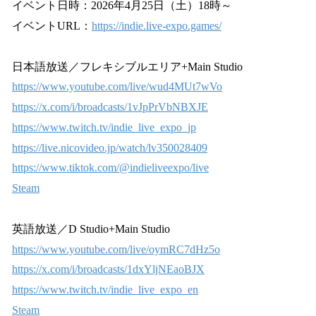
イベント日時：2026年4月25日（土）18時～
イベントURL：
https://indie.live-expo.games/
日本語放送／フレキシブルエリア+Main Studio
https://www.youtube.com/live/wud4MUt7wVo
https://x.com/i/broadcasts/1vJpPrVbNBXJE
https://www.twitch.tv/indie_live_expo_jp
https://live.nicovideo.jp/watch/lv350028409
https://www.tiktok.com/@indieliveexpo/live
Steam
英語放送／D Studio+Main Studio
https://www.youtube.com/live/oymRC7dHz5o
https://x.com/i/broadcasts/1dxYljNEaoBJX
https://www.twitch.tv/indie_live_expo_en
Steam