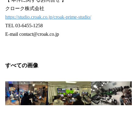
クローク株式会社
https://studio.croak.co.jp/croak-prime-studio/
TEL 03-6455-1258
E-mail contact@croak.co.jp
すべての画像