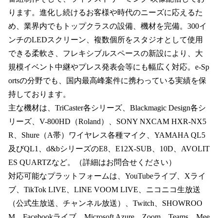
ります。進化し続けるお客様や時代のニーズに応えるた
め、業界内でもトップクラスの設備、機材を完備。300イ
ンチのLEDスクリーン、複数個所をスタジオとして使用
できる柔軟さ、フレキシブルスペースの新設により、大
規模イベント中継やプレス発表会等にも幅広く対応。e-Sp
ortsの分野でも、国内最高峰案件に携わっている実績を保
持しております。
主な機材は、TriCaster各シリーズ、Blackmagic Design各シ
リーズ、V-800HD（Roland）、SONY NXCAM HXR-NX5
R、Shure（A帯）ワイヤレス各種マイク、YAMAHA QL5
及びQL1、d&bシリーズのE8、E12X-SUB、10D、AVOLIT
ES QUARTZなど。（詳細はお問合せください）
対応可能なプラットフォームは、YouTubeライブ、Xライ
ブ、TikTok LIVE、LINE VOOM LIVE、ニコニコ生放送
（公式生放送、チャンネル放送）、Twitch、SHOWROO
M、Facebookライブ、Microsoft Azure、Zoom、Teams、Mee