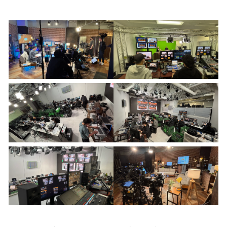
い
ね
！
数
を
読
み
込
み
中
で
す