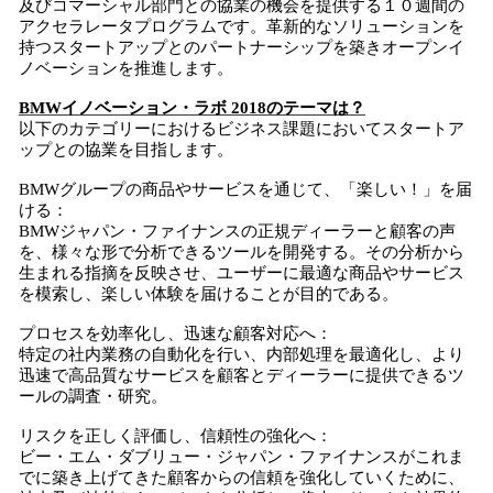
及びコマーシャル部門との協業の機会を提供する１０週間の
アクセラレータプログラムです。革新的なソリューションを
持つスタートアップとのパートナーシップを築きオープンイ
ノベーションを推進します。
BMWイノベーション・ラボ 2018のテーマは？
以下のカテゴリーにおけるビジネス課題においてスタートア
ップとの協業を目指します。
BMWグループの商品やサービスを通じて、「楽しい！」を届
ける：
BMWジャパン・ファイナンスの正規ディーラーと顧客の声
を、様々な形で分析できるツールを開発する。その分析から
生まれる指摘を反映させ、ユーザーに最適な商品やサービス
を模索し、楽しい体験を届けることが目的である。
プロセスを効率化し、迅速な顧客対応へ：
特定の社内業務の自動化を行い、内部処理を最適化し、より
迅速で高品質なサービスを顧客とディーラーに提供できるツ
ールの調査・研究。
リスクを正しく評価し、信頼性の強化へ：
ビー・エム・ダブリュー・ジャパン・ファイナンスがこれま
でに築き上げてきた顧客からの信頼を強化していくために、