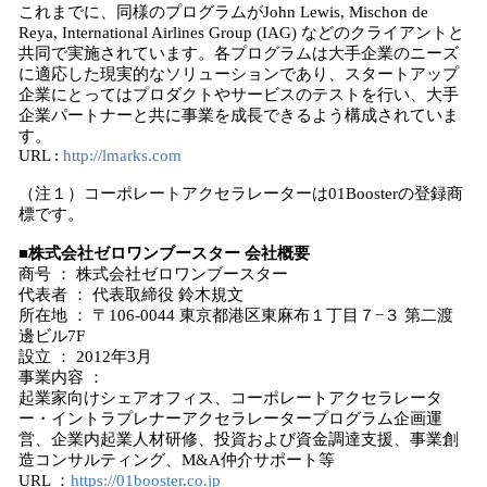
これまでに、同様のプログラムがJohn Lewis, Mischon de
Reya, International Airlines Group (IAG) などのクライアントと
共同で実施されています。各プログラムは大手企業のニーズ
に適応した現実的なソリューションであり、スタートアップ
企業にとってはプロダクトやサービスのテストを行い、大手
企業パートナーと共に事業を成長できるよう構成されていま
す。
URL :
http://lmarks.com
（注１）コーポレートアクセラレーターは01Boosterの登録商
標です。
■株式会社ゼロワンブースター 会社概要
商号 ： 株式会社ゼロワンブースター
代表者 ： 代表取締役 鈴木規文
所在地 ： 〒106-0044 東京都港区東麻布１丁目７−３ 第二渡
邊ビル7F
設立 ： 2012年3月
事業内容 ：
起業家向けシェアオフィス、コーポレートアクセラレータ
ー・イントラプレナーアクセラレータープログラム企画運
営、企業内起業人材研修、投資および資金調達支援、事業創
造コンサルティング、M&A仲介サポート等
URL ：
https://01booster.co.jp