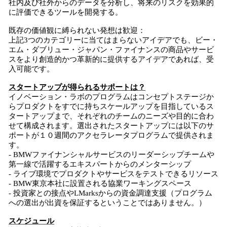
社内及び社外からのデータを分析し、将来のリスクを効果的
に評価できるツールを開発する。
既存の価値観に縛られない発想は歓迎：
上記3つのカテゴリーに当てはまらないアイデアでも、ビー・
エム・ダブリュー・ジャパン・ファイナンスの商品やサービ
スをより創造的かつ革新的に提供するアイデアであれば、受
入可能です。
スタートアップが得られるサポートは？
イノベーション・ラボのプログラムはコンセプトステージか
らプロダクトをすでに持ちスケールアップを目指しているス
タートアップまで、それぞれのチームのニーズや目的に合わ
せて構成されます。選出されたスタートアップには以下のサ
ポートが１０週間のアクセラレータプログラムで提供されま
す。
- BMWファイナンシャルサービスのリーダーシップチームや
第一線で活躍するエキスパートからのメンターシップ
- ライブ環境でプロダクトやサービスをテストできるリソース
- BMW東京本社に設置される協業ワーキングスペース
- 投資家との接点やLMarksからの資金調達支援（プログラム
への選出が出資を保証するということではありません。）
スケジュール