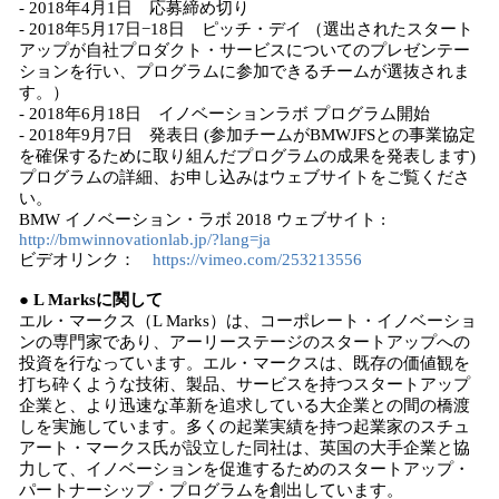
- 2018年4月1日 応募締め切り
- 2018年5月17日−18日 ピッチ・デイ （選出されたスタート
アップが自社プロダクト・サービスについてのプレゼンテー
ションを行い、プログラムに参加できるチームが選抜されま
す。）
- 2018年6月18日 イノベーションラボ プログラム開始
- 2018年9月7日 発表日 (参加チームがBMWJFSとの事業協定
を確保するために取り組んだプログラムの成果を発表します)
プログラムの詳細、お申し込みはウェブサイトをご覧くださ
い。
BMW イノベーション・ラボ 2018 ウェブサイト :
http://bmwinnovationlab.jp/?lang=ja
ビデオリンク：
https://vimeo.com/253213556
● L Marksに関して
エル・マークス（L Marks）は、コーポレート・イノベーショ
ンの専門家であり、アーリーステージのスタートアップへの
投資を行なっています。エル・マークスは、既存の価値観を
打ち砕くような技術、製品、サービスを持つスタートアップ
企業と、より迅速な革新を追求している大企業との間の橋渡
しを実施しています。多くの起業実績を持つ起業家のスチュ
アート・マークス氏が設立した同社は、英国の大手企業と協
力して、イノベーションを促進するためのスタートアップ・
パートナーシップ・プログラムを創出しています。