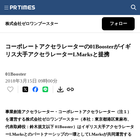
株式会社ゼロワンブースター
フォロー
コーポレートアクセラレーターの01Boosterがイギ
リス大手アクセラレーターLMarksと提携
01Booster
2018年3月15日 09時00分
い
い
ね
！
事業創造アクセラレーター・コーポレートアクセラレーター（注１）
数
を運営する株式会社ゼロワンブースター（本社：東京都港区東⿇布、
を
代表取締役：鈴木規⽂以下 01Booster）はイギリス大手アクセラレータ
読
ーLMarksとのパートナーシップの一環としてLMarksが共同運営する
み