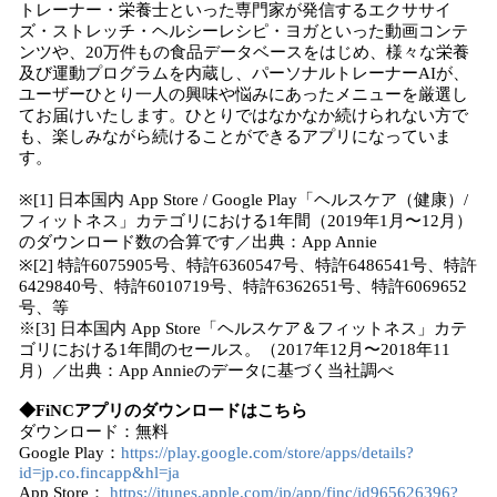
トレーナー・栄養士といった専門家が発信するエクササイ
ズ・ストレッチ・ヘルシーレシピ・ヨガといった動画コンテ
ンツや、20万件もの食品データベースをはじめ、様々な栄養
及び運動プログラムを内蔵し、パーソナルトレーナーAIが、
ユーザーひとり一人の興味や悩みにあったメニューを厳選し
てお届けいたします。ひとりではなかなか続けられない方で
も、楽しみながら続けることができるアプリになっていま
す。
※[1] 日本国内 App Store / Google Play「ヘルスケア（健康）/
フィットネス」カテゴリにおける1年間（2019年1月〜12月）
のダウンロード数の合算です／出典：App Annie
※[2] 特許6075905号、特許6360547号、特許6486541号、特許
6429840号、特許6010719号、特許6362651号、特許6069652
号、等
※[3] 日本国内 App Store「ヘルスケア＆フィットネス」カテ
ゴリにおける1年間のセールス。（2017年12月〜2018年11
月）／出典：App Annieのデータに基づく当社調べ
◆FiNCアプリのダウンロードはこちら
ダウンロード：無料
Google Play：
https://play.google.com/store/apps/details?
id=jp.co.fincapp&hl=ja
App Store：
https://itunes.apple.com/jp/app/finc/id965626396?