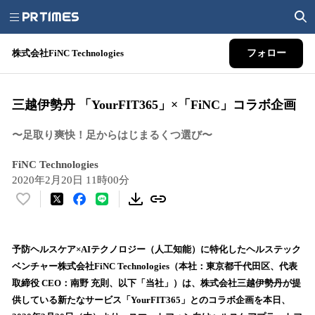
株式会社FiNC Technologies
フォロー
三越伊勢丹 「YourFIT365」×「FiNC」コラボ企画
〜足取り爽快！足からはじまるくつ選び〜
FiNC Technologies
2020年2月20日 11時00分
い
い
ね
！
予防ヘルスケア×AIテクノロジー（人工知能）に特化したヘルステック
数
ベンチャー株式会社FiNC Technologies（本社：東京都千代田区、代表
を
取締役 CEO：南野 充則、以下「当社」）は、株式会社三越伊勢丹が提
読
供している新たなサービス「YourFIT365」とのコラボ企画を本日、
み