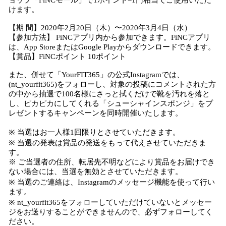
ョップ「FiNCモール」で1ポイント=1円相当でご使用いただ
けます。
【期 間】2020年2月20日（木）〜2020年3月4日（水）
【参加方法】 FiNCアプリ内から参加できます。FiNCアプリ
は、App StoreまたはGoogle Playからダウンロードできます。
【賞品】FiNCポイント 10ポイント
また、併せて「YourFIT365」の公式Instagramでは、
(nt_yourfit365)をフォローし、対象の投稿にコメントされた方
の中から抽選で100名様にさっと拭くだけで靴を汚れを落と
し、ピカピカにしてくれる「シューシャインスポンジ」をプ
レゼントするキャンペーンを同時開催いたします。
※ 当選はお一人様1回限りとさせていただきます。
※ 当選の発表は賞品の発送をもって代えさせていただきま
す。
※ ご当選者の住所、転居先不明などにより賞品をお届けでき
ない場合には、当選を無効とさせていただきます。
※ 当選のご連絡は、Instagramのメッセージ機能を使って行い
ます。
※ nt_yourfit365をフォローしていただけていないとメッセー
ジをお送りすることができませんので、必ずフォローしてく
ださい。