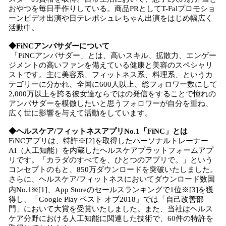
おやつを毎日手作りしている。商品PRとしてT-Falプロモショ
ーンビデオ出演や日テレポシュレちゃん出演をはじめ幅広く
活動中。
◆FiNCアンバサダーについて
「FiNCアンバサダー」とは、高いスキル、拡散力、エンゲー
ジメントの高いファンを備えている健康と美容のスペシャリ
ストです。主に美容系、フィットネス系、料理系、というカ
テゴリーに分かれ、全国に600人以上、総フォロワー数にして
2,000万以上を誇る彼女達ならではの発信をすることで憧れの
アンバサダーを模倣したいと思うフォロワーが自分を重ね、
広く世に影響を与えて活動をしています。
◆ヘルスケア/フィットネスアプリNo.1「FiNC」とは
FiNCアプリは、特許※[2]を取得したパーソナルトレーナー
AI（人工知能）を内蔵したヘルスケアプラットフォームアプ
リです。「カラダのすべてを、ひとつのアプリで。」という
コンセプトのもと、850万ダウンロードを突破いたしました。
さらに、ヘルスケア/フィットネスにおいてダウンロード数国
内No.1※[1]、App Storeのセールスランキングで1位※[3]を獲
得し、「Google Play ベスト オブ2018」では「自己改善部
門」において大賞を受賞いたしました。また、当社はヘルス
ケア分野における人工知能に関連した技術で、60件の特許を