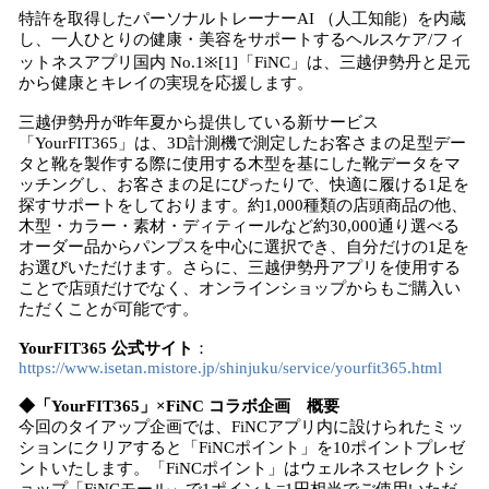
特許を取得したパーソナルトレーナーAI （人工知能）を内蔵
し、一人ひとりの健康・美容をサポートするヘルスケア/フィ
ットネスアプリ国内 No.1※[1]「FiNC」は、三越伊勢丹と足元
から健康とキレイの実現を応援します。
三越伊勢丹が昨年夏から提供している新サービス
「YourFIT365」は、3D計測機で測定したお客さまの足型デー
タと靴を製作する際に使用する木型を基にした靴データをマ
ッチングし、お客さまの足にぴったりで、快適に履ける1足を
探すサポートをしております。約1,000種類の店頭商品の他、
木型・カラー・素材・ディティールなど約30,000通り選べる
オーダー品からパンプスを中心に選択でき、自分だけの1足を
お選びいただけます。さらに、三越伊勢丹アプリを使用する
ことで店頭だけでなく、オンラインショップからもご購入い
ただくことが可能です。
YourFIT365 公式サイト
：
https://www.isetan.mistore.jp/shinjuku/service/yourfit365.html
◆「YourFIT365」×FiNC コラボ企画 概要
今回のタイアップ企画では、FiNCアプリ内に設けられたミッ
ションにクリアすると「FiNCポイント」を10ポイントプレゼ
ントいたします。「FiNCポイント」はウェルネスセレクトシ