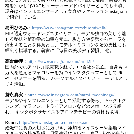
読者モデルとして美STをはじめ様々な雑誌で活躍。美容の資
格を活かしQVCにビューティーアドバイザーとしても出演。
現在はインフルエンサーとして美容やファッションInstagram
で紹介している。
島田ひろみ
：
https://www.instagram.com/hiromiwalk/
MIA認定ウォーキングスタイリスト。モデル独自の美しく魅
せる秘訣と解剖学の知識を元に、歩き方や姿勢からオーラを
演出することを得意とし、モデル・ミスコンを始め男性にも
幅広く指導する。著書に「毎日の美ボディ習慣」 他。
高倉絵理
：
https://www.instagram.com/eri_t28/
国内外でのアパレル販売職を経て、PR会社を設立。自身も14
万人を超えるフォロワーを持つインスタグラマーとしてPR
や、セミナーを開催。 パーソナルスタイリスト、モデルとし
ても活動。
持永真実
：
https://www.instagram.com/mami_mochinaga/
モデルやインフルエンサーとして活動する傍ら、キックボク
シング、マラソン、トライアスロンなどのスポーツ取り組
む。 キックボクササイズやアロマテラピーの資格も取得。
Remi
:
https://www.instagram.com/cccekaa/
妊娠中に食の大切さに気づき、添加物マイスターや薬膳マイ
スターの資格を取得。日常生活において、息子2人のお弁当と