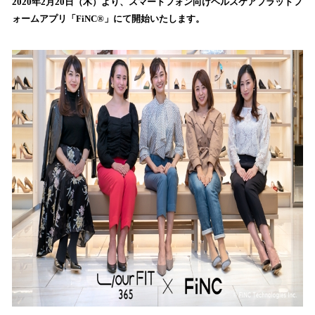
2020年2月20日（木）より、スマートフォン向けヘルスケアプラットフ
込
ォームアプリ「FiNC®」にて開始いたします。
み
中
で
す