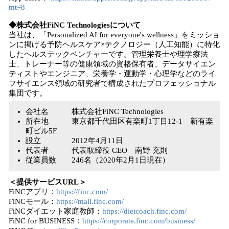
mt=8
◆株式会社FiNC Technologiesについて
当社は、「Personalized AI for everyone's wellness」をミッショ
ンに掲げる予防ヘルスケア×テクノロジー（⼈⼯知能）に特化
したヘルステックベンチャーです。管理栄養士や理学療法
士、トレーナー等の健康領域の資格保有者、データサイエン
ティストやエンジニア、栄養学・運動学・心理学などのライ
フサイエンス領域の研究者で構成されたプロフェッショナル
集団です。
会社名 株式会社FiNC Technologies
所在地 東京都千代田区有楽町1丁目12-1 新有楽
町ビル5F
設立 2012年4月11日
代表者 代表取締役 CEO 南野 充則
従業員数 246名（2020年2月1日現在）
＜提供サービスURL＞
FiNCアプリ：
https://finc.com/
FiNCモール：
https://mall.finc.com/
FiNCダイエット家庭教師：
https://dietcoach.finc.com/
FiNC for BUSINESS：
https://corporate.finc.com/business/