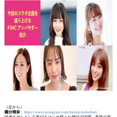
（左から）
國分晴奈
：
https://www.instagram.com/haruna.kokubun/