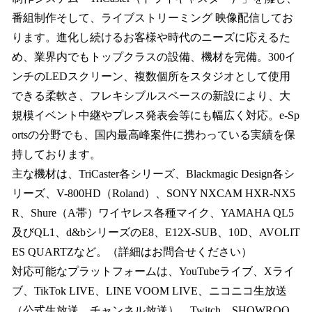
番組制作そして、ライブストリーミング 映像配信してお
ります。進化し続けるお客様や時代のニーズに応えるた
め、業界内でもトップクラスの設備、機材を完備。300イ
ンチのLEDスクリーン、複数個所をスタジオとして使用
できる柔軟さ、フレキシブルスペースの新設により、大
規模イベント中継やプレス発表会等にも幅広く対応。e-Sp
ortsの分野でも、国内最高峰案件に携わっている実績を保
持しております。
主な機材は、TriCaster各シリーズ、Blackmagic Design各シ
リーズ、V-800HD（Roland）、SONY NXCAM HXR-NX5
R、Shure（A帯）ワイヤレス各種マイク、YAMAHA QL5
及びQL1、d&bシリーズのE8、E12X-SUB、10D、AVOLIT
ES QUARTZなど。（詳細はお問合せください）
対応可能なプラットフォームは、YouTubeライブ、Xライ
ブ、TikTok LIVE、LINE VOOM LIVE、ニコニコ生放送
（公式生放送、チャンネル放送）、Twitch、SHOWROO