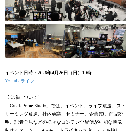
を
読
み
込
み
中
で
す
イベント日時：2026年4月26日（日）19時～
Youtubeライブ
【会場について】
「Croak Prime Studio」では、イベント、ライブ放送、スト
リーミング放送、社内会議、セミナー、企業PR、商品説
明、記者会見などの様々なコンテンツ配信が可能な映像
制作システム「TriCaster（トライキャスター）」を擁し、