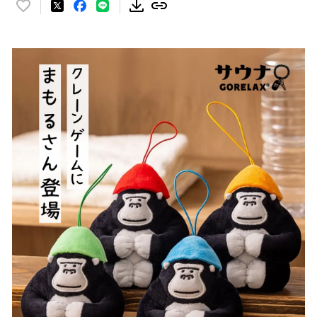
い
い
ね
！
数
を
読
み
込
み
中
で
す