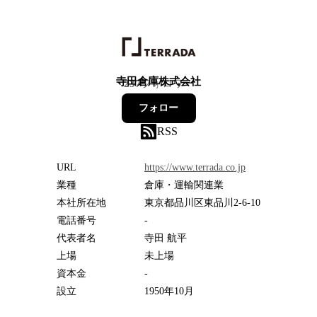
寺田倉庫株式会社
237
フォロワー
フォロー
RSS
URL
https://www.terrada.co.jp
業種
倉庫・運輸関連業
本社所在地
東京都品川区東品川2-6-10
電話番号
-
代表者名
寺田 航平
上場
未上場
資本金
-
設立
1950年10月