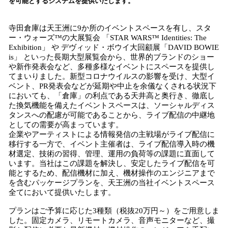
を可能とするシステムを提供いたします。
読
み
寺田倉庫は天王洲に9か所のイベントスペースを有し、スタ
込
ー・ウォーズ™の大展覧会 「STAR WARS™ Identities: The
み
Exhibition」 や デヴィッド・ボウイ大回顧展「DAVID BOWIE
中
is」 といった長期大型展覧会から、世界的ブランドのショー
で
や新作発表会など、多種多様なイベントにスペースを提供し
す
てまいりました。新型コロナウイルスの影響を受け、大型イ
ベント、PR発表会などが延期や中止を余儀なくされる状況下
においても、「倉庫」の利点である天井高と奥行き、徹底し
た換気機能を備えたイベントスペースは、ソーシャルディス
タンスへの配慮が可能であることから、ライブ配信の中継地
としての需要が高まっています。
企業やアーティストによる情報発信の主戦場がライブ配信に
移行する一方で、イベント主催者は、ライブ配信導入時の機
材選定、技術の習得、管理、運用の負荷等の課題に直面して
います。当社はこの課題を解決し、安定したライブ配信を可
能とするため、配信機材に加え、機材操作のエンジニアまで
を含むパッケージプランを、天王洲の当社イベントスペース
全てにおいて提供いたします。
プランはご予算に応じた3種類（税抜20万円～）をご用意しま
した。固定カメラ、リモートカメラ、音声モニターなど、撮