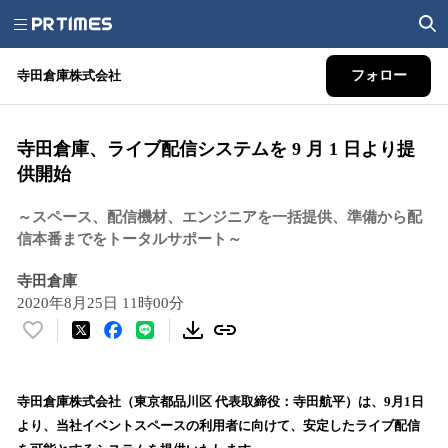
寺田倉庫株式会社
フォロー
寺田倉庫、ライブ配信システムを 9 月 1 日より提
供開始
～スペース、配信機材、エンジニアを一括提供、準備から配
信本番までをトータルサポート～
寺田倉庫
2020年8月25日 11時00分
い
い
ね
！
寺田倉庫株式会社（東京都品川区 代表取締役：寺田航平）は、9月1日
数
より、当社イベントスペースの利用者に向けて、安定したライブ配信
を