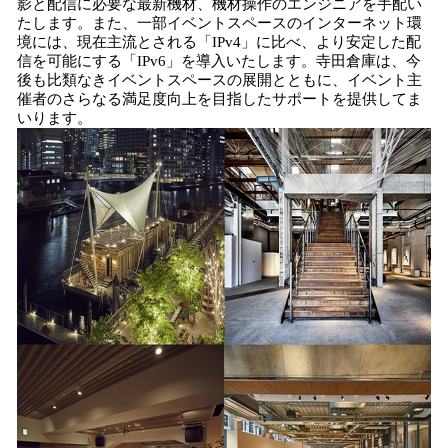
影と配信に必要な最新機材、機材操作のエンジニアを手配い
たします。また、一部イベントスペースのインターネット環
境には、現在主流とされる「IPv4」に比べ、より安定した配
信を可能にする「IPv6」を導入いたします。寺田倉庫は、今
後も比類なきイベントスペースの展開とともに、イベント主
催者のさらなる満足度向上を目指したサポートを提供してま
いります。