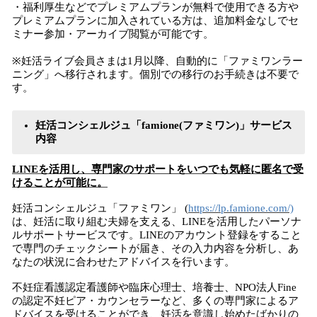
・福利厚生などでプレミアムプランが無料で使用できる方や
プレミアムプランに加入されている方は、追加料金なしでセ
ミナー参加・アーカイブ閲覧が可能です。
※妊活ライブ会員さまは1月以降、自動的に「ファミワンラー
ニング」へ移行されます。個別での移行のお手続きは不要で
す。
妊活コンシェルジュ「
famione(
ファミワン
)
」
サー
ビ
ス
内容
LINEを活用し、専門家のサポート
をいつでも
気軽に
匿名で
受
け
ることが可能に
。
妊活コンシェルジュ「ファミワン」 (
https://lp.famione.com/)
は、妊活に取り組む夫婦を支える、LINEを活用したパーソナ
ルサポートサービスです。LINEのアカウント登録をすること
で専門のチェックシートが届き、その入力内容を分析し、あ
なたの状況に合わせたアドバイスを行います。
不妊症看護認定看護師や臨床心理士、培養士、NPO法人Fine
の認定不妊ピア・カウンセラーなど、多くの専門家によるア
ドバイスを受けることができ、妊活を意識し始めたばかりの