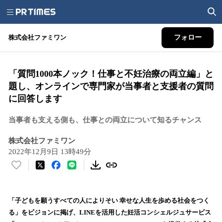
株式会社ファミワン
フォロー
「質問1000本ノック！仕事と不妊治療の両立編」と
題し、オンラインで専門家が当事者と支援者の質問
に回答します
当事者も支える側も、仕事との両立について知るチャンス
株式会社ファミワン
2022年12月9日 13時49分
い
い
ね
！
「子どもを願うすべての人によりそい 幸せな人生を歩める社会をつく
数
る」をビジョンに掲げ、LINEを活用した妊活コンシェルジュサービス
を