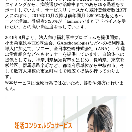
タイミングから、病院選びや治療中までのあらゆる過程をサ
ポートしています。サービスリリースから累計登録者数は3万
人にのぼり、2019年10月以降は前年同月比800%を超えるペ
ースで増加。登録者の93%が「famioneでまたアドバイスを受
けたい」との高い満足度を示しています。
2018年9月より、法人向け福利厚生プログラムを提供開始。
小田急電鉄やTBS厚生会、GAtechonologiesなどへの福利厚生
導入に加えて、ソニー、全日本空輸株式会社（ANA）、伊藤
忠労働組合などへもセミナーを提供しています。自治体への
提供としても、神奈川県横須賀市をはじめ、長崎県、東京都
杉並区、群馬県邑楽町など、都道府県単位から中核都市、そ
して数万人規模の市区町村まで幅広く提供を行っておりま
す。
※本サービスは医療行為ではないため、診断や処方は行いま
せん。