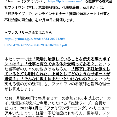
「famione（ファミワン）」
https://lp.famione.com/
を提供する株式会
読
社ファミワン（本社：東京都渋谷区、代表取締役：石川勇介）は、
み
「妊活ライブ」で、オンラインセミナー「質問1000本ノック！仕事と
込
不妊治療の両立編」を12月18日に開催します。
み
中
で
▼プレスリリース全文はこちら
す
https://prtimes.jp/a/?f=d14333-20221209-
b12eb479a4d722ce364b2934d3678f93.pdf
本セミナーでは
「職場に治療していることを伝える際のポイ
ントは？」「仕事と両立できる体外受精ってある？」
といっ
た当事者の方々のお悩みはもちろん、
「部下に不妊治療をし
ていると打ち明けられた。上司としてどのようなサポートが
適切？」「そんなに沢山休まないといけないの？」
といった
支える側の方の疑問にも、ファミワンの看護師と臨床心理士
がお答えします。
なお、月額500円で毎月セミナーの参加と100本以上のアーカ
イブ動画の視聴がご利用いただける「妊活ライブ」会員サー
ビスは、
2023
年
1
月に「ファミワンラーニング」へリニュー
アル
いたします。妊活・不妊治療はもちろん、更年期、メン