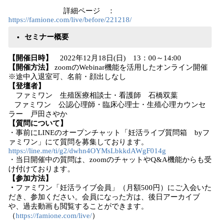
詳細ページ ：
https://famione.com/live/before/221218/
セミナー概要
【開催日時】
2022年12月18日(日) 13：00～14:00
【開催方法】
zoomのWebinar機能を活用したオンライン開催
※途中入退室可、名前・顔出しなし
【登壇者】
ファミワン 生殖医療相談士・看護師 石橋双葉
ファミワン 公認心理師・臨床心理士・生殖心理カウンセ
ラー 戸田さやか
【質問について】
・事前にLINEのオープンチャット「妊活ライブ質問箱 byフ
ァミワン」にて質問を募集しております。
https://line.me/ti/g2/dwhn4OYMsLbkkdAWgF014g
・当日開催中の質問は、zoomのチャットやQ&A機能からも受
け付けております。
【参加方法】
・
ファミワン「妊活ライブ会員」（月額500円）にご入会いた
だき、参加ください。会員になった方は、後日アーカイブ
や、過去動画も閲覧することができます。
（
https://famione.com/live/
）