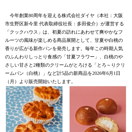
い
ね
！
今年創業80周年を迎える株式会社ダイヤ（本社：大阪
数
市生野区新今里 代表取締役社長：多田俊介）が運営する
を
「クックハウス」は、初夏の訪れにあわせて爽やかなフ
読
み
ルーツの風味が楽しめる商品展開として、甘夏や白桃の
込
香りが広がる新作パンを発売します。毎年この時期人気
み
のふんわりしっとり食感の「甘夏フラワー」、白桃のや
中
で
さしい甘さと2種類のクリームがとろける「とろ～りクリ
す
ームパン（白桃）」など計5品の新商品を2026年6月1日
（月）より販売開始いたします。