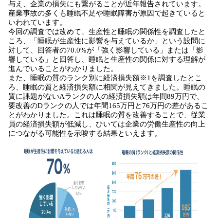
与え、企業の損失にも繋がることが近年報告されています。
産業事故の多くも睡眠不足や睡眠障害が原因で起きていると
いわれています。
今回の調査では改めて、生産性と睡眠の関係性を調査したと
ころ、「睡眠が生産性に影響を与えているか」という設問に
対して、回答者の70.0%が「強く影響している」または「影
響している」と回答し、睡眠と生産性の関係に対する理解が
進んでいることがわかりました。
また、睡眠の質のランク別に経済損失額※1を調査したとこ
ろ、睡眠の質と経済損失額に相関が見えてきました。睡眠の
質に課題がないAランクの人の経済損失額は年間89万円で、
要改善のDランクの人では年間165万円と76万円の差があるこ
とがわかりました。これは睡眠の質を改善することで、従業
員の経済損失額が低減し、ひいては企業の労働生産性の向上
につながる可能性を示唆する結果といえます。