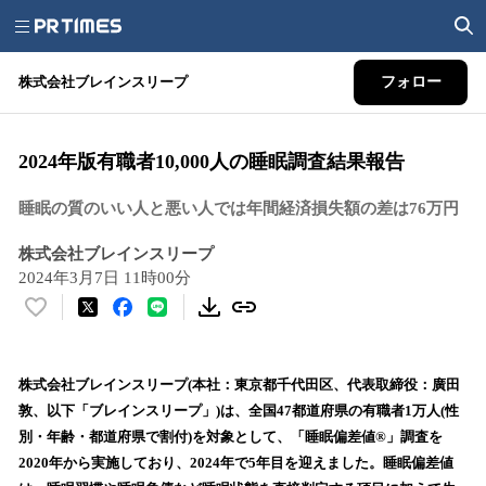
株式会社ブレインスリープ
フォロー
2024年版有職者10,000人の睡眠調査結果報告
睡眠の質のいい人と悪い人では年間経済損失額の差は76万円
株式会社ブレインスリープ
2024年3月7日 11時00分
い
い
ね
！
株式会社ブレインスリープ(本社：東京都千代田区、代表取締役：廣田
数
敦、以下「ブレインスリープ」)は、全国47都道府県の有職者1万人(性
を
別・年齢・都道府県で割付)を対象として、「睡眠偏差値®」調査を
読
2020年から実施しており、2024年で5年目を迎えました。睡眠偏差値
み