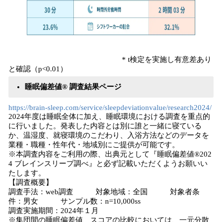
* t検定を実施し有意差あり
と確認（p<0.01）
睡眠偏差値® 調査結果ページ
https://brain-sleep.com/service/sleepdeviationvalue/research2024/
2024年度は睡眠全体に加え、睡眠環境における調査を重点的
に行いました。発表した内容とは別に誰と一緒に寝ている
か、温湿度、就寝環境のこだわり、入浴方法などのデータを
業種・職種・性年代・地域別にご提供が可能です。
※本調査内容をご利用の際、出典元として『睡眠偏差値®202
4 ブレインスリープ調べ』と必ず記載いただくようお願いい
たします。
【調査概要】
調査手法：web調査 対象地域：全国 対象者条
件：男女 サンプル数：n=10,000ss
調査実施期間：2024年１月
※集団間の睡眠偏差値、スコアの比較においては、一元分散