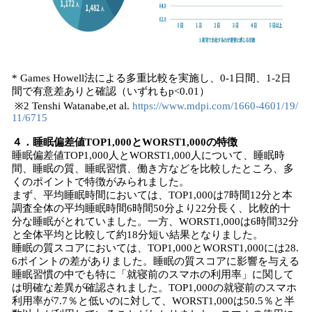
* Games Howell法による多重比較を実施し、0-1日間、1-2日
間で有意差ありと確認（いずれもp<0.01）
※2 Tenshi Watanabe,et al.
https://www.mdpi.com/1660-4601/19/
11/6715
４．睡眠偏差値TOP1,000とWORST1,000の特徴
睡眠偏差値TOP1,000人とWORST1,000人について、睡眠時
間、睡眠の質、睡眠習慣、働き方などを比較したところ、多
くのポイントで特徴がみられました。
まず、平均睡眠時間においては、TOP1,000は7時間12分と本
調査全体の平均睡眠時間6時間50分より22分長く、比較的十
分な睡眠がとれていました。一方、WORST1,000は6時間32分
と全体平均と比較して約18分短い結果となりました。
睡眠の質スコアにおいては、TOP1,000とWORST1,000には28.
6ポイントの差がありました。睡眠の質スコアに影響を与える
睡眠習慣の中でも特に「就寝前のスマホの利用率」に関して
は明確な差異が確認されました。TOP1,000の就寝前のスマホ
利用率が7.7％と低いのに対して、WORST1,000は50.5％と半