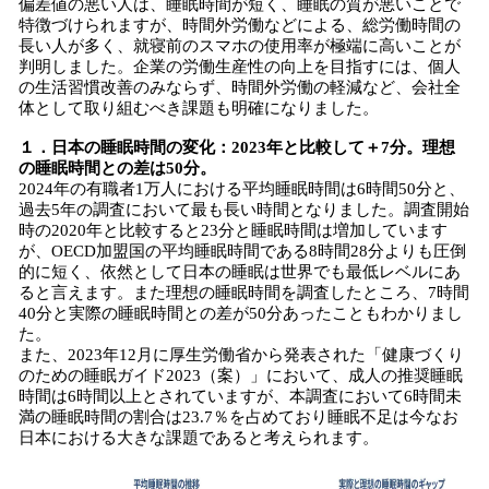
偏差値の悪い人は、睡眠時間が短く、睡眠の質が悪いことで
特徴づけられますが、時間外労働などによる、総労働時間の
長い人が多く、就寝前のスマホの使用率が極端に高いことが
判明しました。企業の労働生産性の向上を目指すには、個人
の生活習慣改善のみならず、時間外労働の軽減など、会社全
体として取り組むべき課題も明確になりました。
１．日本の睡眠時間の変化：2023年と比較して＋7分。理想
の睡眠時間との差は50分。
2024年の有職者1万人における平均睡眠時間は6時間50分と、
過去5年の調査において最も長い時間となりました。調査開始
時の2020年と比較すると23分と睡眠時間は増加しています
が、OECD加盟国の平均睡眠時間である8時間28分よりも圧倒
的に短く、依然として日本の睡眠は世界でも最低レベルにあ
ると言えます。また理想の睡眠時間を調査したところ、7時間
40分と実際の睡眠時間との差が50分あったこともわかりまし
た。
また、2023年12月に厚生労働省から発表された「健康づくり
のための睡眠ガイド2023（案）」において、成人の推奨睡眠
時間は6時間以上とされていますが、本調査において6時間未
満の睡眠時間の割合は23.7％を占めており睡眠不足は今なお
日本における大きな課題であると考えられます。