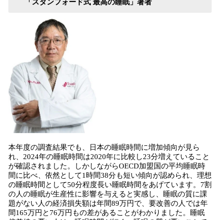
「スタンフォード式 最高の睡眠」著者
本年度の調査結果でも、日本の睡眠時間に増加傾向が見ら
れ、2024年の睡眠時間は2020年に比較し23分増えていること
が確認されました。しかしながらOECD加盟国の平均睡眠時
間に比べ、依然として1時間38分も短い傾向が認められ、理想
の睡眠時間として50分程度長い睡眠時間をあげています。7割
の人の睡眠が生産性に影響を与えると実感し、睡眠の質に課
題がない人の経済損失額は年間89万円で、要改善の人では年
間165万円と76万円もの差があることがわかりました。睡眠