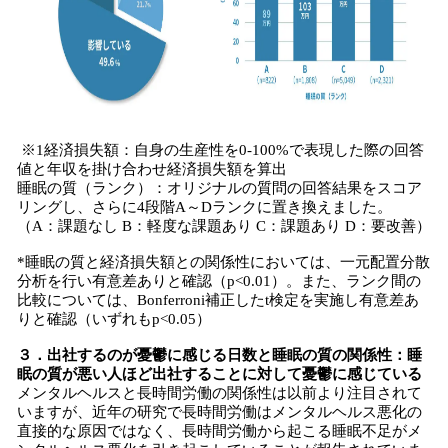
※1経済損失額：自身の生産性を0-100%で表現した際の回答
値と年収を掛け合わせ経済損失額を算出
睡眠の質（ランク）：オリジナルの質問の回答結果をスコア
リングし、さらに4段階A～Dランクに置き換えました。
（A：課題なし B：軽度な課題あり C：課題あり D：要改善）
*睡眠の質と経済損失額との関係性においては、一元配置分散
分析を行い有意差ありと確認（p<0.01）。また、ランク間の
比較については、Bonferroni補正したt検定を実施し有意差あ
りと確認（いずれもp<0.05）
３．出社するのが憂鬱に感じる日数と睡眠の質の関係性：睡
眠の質が悪い人ほど出社することに対して憂鬱に感じている
メンタルヘルスと長時間労働の関係性は以前より注目されて
いますが、近年の研究で長時間労働はメンタルヘルス悪化の
直接的な原因ではなく、長時間労働から起こる睡眠不足がメ