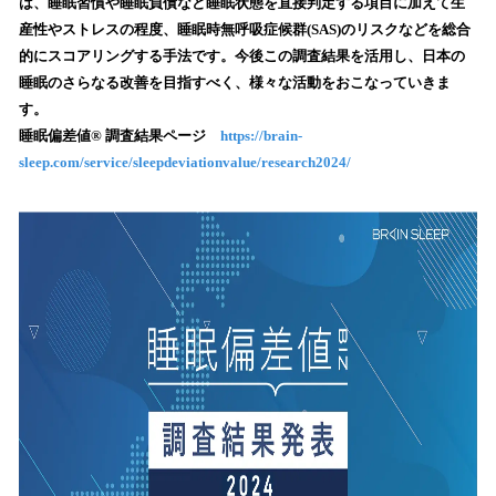
は、睡眠習慣や睡眠負債など睡眠状態を直接判定する項目に加えて生
込
産性やストレスの程度、睡眠時無呼吸症候群(SAS)のリスクなどを総合
み
的にスコアリングする手法です。今後この調査結果を活用し、日本の
中
で
睡眠のさらなる改善を目指すべく、様々な活動をおこなっていきま
す
す。
睡眠偏差値® 調査結果ページ
https://brain-
sleep.com/service/sleepdeviationvalue/research2024/