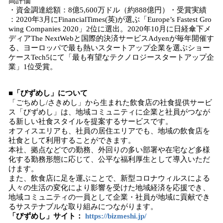
高評価
・資金調達総額：8億5,600万ドル（約888億円）・受賞実績
：2020年3月にFinancialTimes(英)が選ぶ「Europe’s Fastest Gro
wing Companies 2020」2位に選出。2020年10月に日経傘下メ
ディアThe NextWebと国際的決済サービスAdyenが毎年開催す
る、ヨーロッパで最も熱いスタートアップ企業を選ぶショー
ケースTech5にて「最も有望なテクノロジースタートアップ企
業」1位受賞。
■
「びずめし」について
「ごちめし/さきめし」から生まれた飲食店の社食提供サービ
ス「びずめし」は、地域コミュニティに企業と社員がつなが
る新しい社食スタイルを提案するサービスです。
オフィスエリアも、社員の居住エリアでも、地域の飲食店を
社食として利用することができます。
本社、拠点などでの勤務、外回りの多い部署や在宅など多様
化する勤務形態に応じて、公平な福利厚生として導入いただ
けます。
また、飲食店に足を運ぶことで、新型コロナウィルスによる
人々の生活の変化により影響を受けた地域経済を応援でき、
地域コミュニティの一員として企業・社員が地域に貢献でき
るサステナブルな取り組みにつながります。
「びずめし」サイト：
https://bizmeshi.jp/