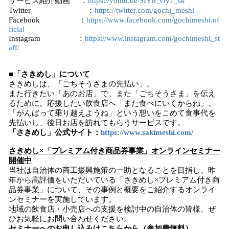
サービス紹介動画 ：
https://youtu.be/SIY8_Oy7_sk
Twitter ：
https://twitter.com/gochi_meshi
Facebook ：
https://www.facebook.com/gochimeshi.of
ficial
Instagram ：
https://www.instagram.com/gochimeshi_st
aff/
■
「さきめし」について
さきめしは、「ごちそうさまの先払い」。
また行きたい「あのお店」で、また「ごちそうさま」を伝え
るために。応援したい飲食店へ「また食べにいくからね」、
「がんばって乗り越えようね」という想いをこめて食事代を
先払いし、後日お店を訪れてもらうサービスです。
「さきめし」公式サイト：
https://www.sakimeshi.com/
さきめし×「プレミアム付き商品券事業」オンラインセミナー
開催中
当社は自治体の商工振興施策の一助となることを目指し、昨
年から高評価をいただいている「さきめし×プレミアム付き商
品券事業」について、その事例と概要をご紹介するオンライ
ンセミナーを実施しています。
地域の飲食店・小売店への支援を検討中の自治体の皆様、ぜ
ひお気軽にお問い合わせください。
セミナーへのお申し込みはこちらから（参加費無料）