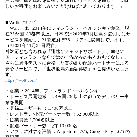
質の高い顧客体験を重視する弊社のサービスを通じて、美味
しいお料理をお楽しみいただければと思っております。」
■ Woltについて
「Wolt」は、2014年にフィンランド・ヘルシンキで創業、現
在23か国180都市以上、日本では2020年3月広島を皮切りにサ
ービスを開始し、21都道府県36エリア*に展開しています。
（*2021年11月24日現在）
神対応とも言われる「迅速なチャットサポート」、幸せの
国・フィンランドならではの「温かみのあるおもてなし」、
さらに適性テストに合格した質の高い配達パートナーによる
安心サービスで、「世界最高の顧客体験」をご提供いたしま
す。
https://wolt.com/
・創業 ：2014年、フィンランド・ヘルシンキ
・サービス展開地域 ：23ヵ国200以上の都市でデリバリー事
業を展開
・登録ユーザー数 ：1,400万以上
・レストラン/小売パートナー数 ：52,000以上
・従業員数 3,700名以上
・配達パートナー数 ：約110,000名
・アプリに対する評価 ：App Store 4.7/5, Google Play 4.6/5 の