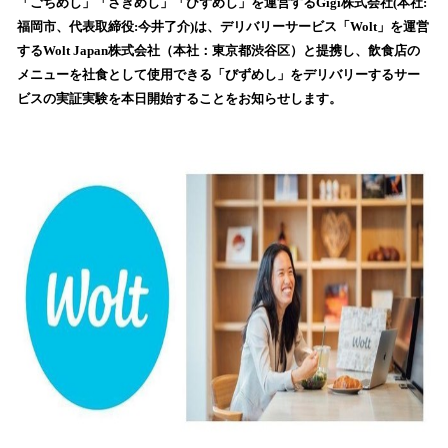
数
「ごちめし」「さきめし」「びずめし」を運営するGigi株式会社(本社:
を
福岡市、代表取締役:今井了介)は、デリバリーサービス「Wolt」を運営
読
するWolt Japan株式会社（本社：東京都渋谷区）と提携し、飲食店の
み
メニューを社食として使用できる「びずめし」をデリバリーするサー
込
ビスの実証実験を本日開始することをお知らせします。
み
中
で
す