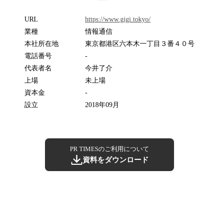
URL
https://www.gigi.tokyo/
業種
情報通信
本社所在地
東京都港区六本木一丁目３番４０号
電話番号
-
代表者名
今井了介
上場
未上場
資本金
-
設立
2018年09月
PR TIMESのご利用について
資料をダウンロード