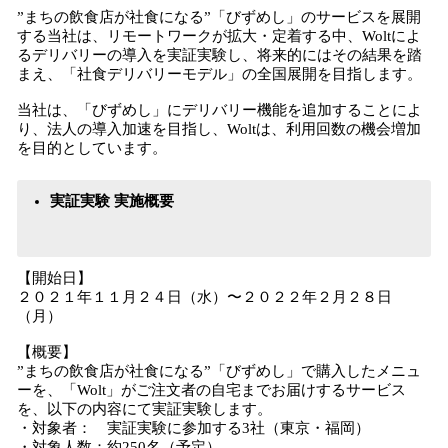
”まちの飲食店が社食になる”「びずめし」のサービスを展開
する当社は、リモートワークが拡大・定着する中、Woltによ
るデリバリーの導入を実証実験し、将来的にはその結果を踏
まえ、「社食デリバリーモデル」の全国展開を目指します。
当社は、「びずめし」にデリバリー機能を追加することによ
り、法人の導入加速を目指し、Woltは、利用回数の機会増加
を目的としています。
実証実験 実施概要
【開始日】
２０２１年１１月２４日（水）〜２０２２年２月２８日
（月）
【概要】
”まちの飲食店が社食になる”「びずめし」で購入したメニュ
ーを、「Wolt」がご注文者の自宅までお届けするサービス
を、以下の内容にて実証実験します。
・対象者： 実証実験に参加する3社（東京・福岡）
・対象人数：約250名（予定）