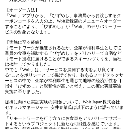
【オーダー方法】
「Wolt」アプリから、「びずめし」事務局からお渡しするク
ーポンコードを入力の上、Wolt登録店のメニューをオーダー
することにより、「びずめし」が「Wolt」のデリバリーサー
ビスの対象となります。
【実施に至る経緯】
リモートワークが推進されるなか、企業が福利厚生として従
業員の食事を補助する「びずめし」をデリバリーで自宅など
リモート拠点に届けることができるスキームづくりを、当社
は検討しておりました。
中でも「Wolt」は、”サービスを展開する街をより良くす
る”ことをポリシーとして掲げており、数あるフードテックサ
ービスの中で、企業が福利厚生を通じて地域の経済活性を目
指す「びずめし」と親和性が高いと考え、この度の実証実験
実施に至りました。
提携に向けた実証実験の開始について、Wolt Japan株式会社
ゼネラルマネージャー 安井春菜氏は以下のように語っていま
す。
「リモートワークを行う方々にお食事をデリバリーでサポー
トするというプロジェクトに新たな可能性を感じています。