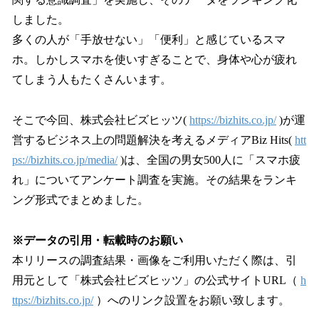
読
み
しました。
込
多くの人が「手放せない」「便利」と感じているスマ
み
ホ。しかしスマホを使いすぎることで、身体や心が疲れ
中
で
てしまう人もたくさんいます。
す
そこで今回、株式会社ビズヒッツ(
https://bizhits.co.jp/
)が運
営するビジネス上の問題解決を考えるメディアBiz Hits(
htt
ps://bizhits.co.jp/media/
)は、全国の男女500人に「スマホ疲
れ」についてアンケート調査を実施。その結果をランキ
ング形式でまとめました。
※データの引用・転載時のお願い
本リリースの調査結果・画像をご利用いただく際は、引
用元として「株式会社ビズヒッツ」の公式サイトURL（
h
ttps://bizhits.co.jp/
）へのリンク設置をお願い致します。