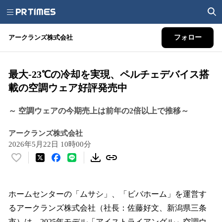
アークランズ株式会社
フォロー
最大-23℃の冷却を実現、ペルチェデバイス搭
載の空調ウェア好評発売中
～ 空調ウェアの今期売上は前年の2倍以上で推移～
アークランズ株式会社
2026年5月22日 10時00分
い
い
ね
！
ホームセンターの「ムサシ」、「ビバホーム」を運営す
数
るアークランズ株式会社（社長：佐藤好文、新潟県三条
を
市）は、2025年モデル「アイストライアングル」空調ウ