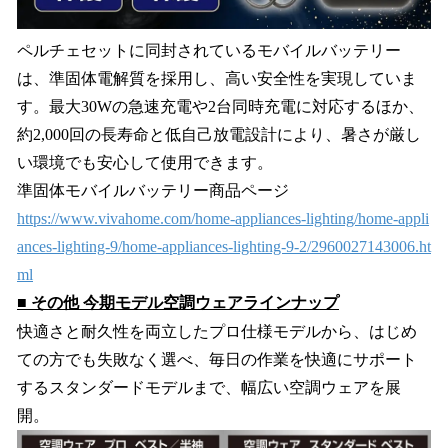
ペルチェセットに同封されているモバイルバッテリー
は、準固体電解質を採用し、高い安全性を実現していま
す。最大30Wの急速充電や2台同時充電に対応するほか、
約2,000回の長寿命と低自己放電設計により、暑さが厳し
い環境でも安心して使用できます。
準固体モバイルバッテリー商品ページ
https://www.vivahome.com/home-appliances-lighting/home-appli
ances-lighting-9/home-appliances-lighting-9-2/2960027143006.ht
ml
■
その他 今期モデル空調ウェアラインナップ
快適さと耐久性を両立したプロ仕様モデルから、はじめ
ての方でも失敗なく選べ、毎日の作業を快適にサポート
するスタンダードモデルまで、幅広い空調ウェアを展
開。