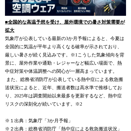
■全国的な高温予想を受け、屋外環境での暑さ対策需要が
拡大
気象庁が公表している最新の3か月予報によると、今夏は
全国的に気温が平年より高くなる確率が示されており、
厳しい暑さが続く見込みです。※1こうした気象傾向を背
景に、屋外作業や通勤・レジャーなど幅広い場面で、熱
中症対策や体温調整への関心が一層高まっています。
また、総務省消防庁が公表している熱中症による救急搬
送状況によると、近年、搬送者数は高水準で推移してお
り、2025年は調査開始以来最多を更新するなど、熱中症
リスクの深刻化が続いています。※2
※１出典：気象庁「3か月予報」
※２出典：総務省消防庁「熱中症による救急搬送状況」