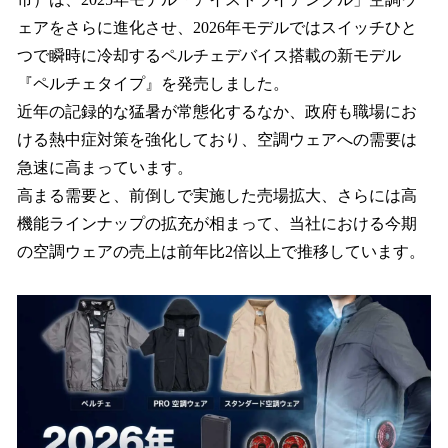
読
み
ェアをさらに進化させ、2026年モデルではスイッチひと
込
つで瞬時に冷却するペルチェデバイス搭載の新モデル
み
『ペルチェタイプ』を発売しました。
中
で
近年の記録的な猛暑が常態化するなか、政府も職場にお
す
ける熱中症対策を強化しており、空調ウェアへの需要は
急速に高まっています。
高まる需要と、前倒しで実施した売場拡大、さらには高
機能ラインナップの拡充が相まって、当社における今期
の空調ウェアの売上は前年比2倍以上で推移しています。