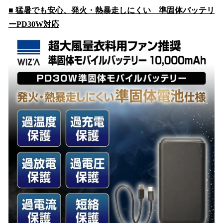
■ 猛暑でも安心、発火・熱暴走しにくい 準固体バッテリ
ーPD30W対応