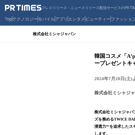
プレスリリース・ニュースリリース配信サービスのPR TIM
Top
テクノロジー
モバイル
アプリ
エンタメ
ビューティー
ファッショ
株式会社ミシャジャパン
韓国コスメ「A’p
ープレゼントキ
2024年7月20日(
株式会社ミシャジャ
株式会社ミシャジャパン
ズを務めるTWICE 
浸透力*¹を追求したス
します。