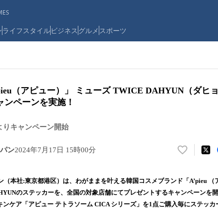
ES
ン
ライフスタイル
ビジネス
グルメ
スポーツ
ieu（アピュー）」 ミューズ TWICE DAHYUN（ダ
ャンペーンを実施！
土)よりキャンペーン開始
パン
2024年7月17日 15時00分
い
い
ね
（本社:東京都港区）は、わがままを叶える韓国コスメブランド「A’pieu 
！
DAHYUNのステッカーを、全国の対象店舗にてプレゼントするキャンペーンを
数
キンケア「アピュー テトラソーム CICA シリーズ」を1点ご購入毎にステッ
を
読