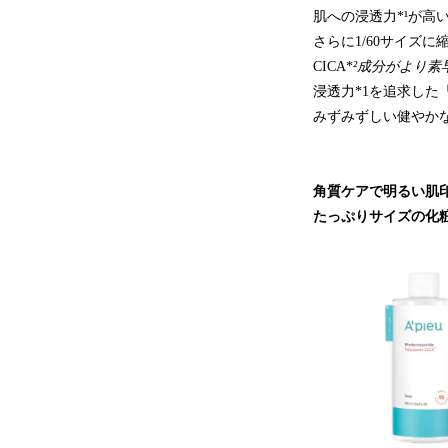
肌への浸透力*¹が高
さらに1/60サイズ
CICA*
²成分がより素
浸透力*1を追求した「
みずみずしい健やか
角質ケアで明るい肌
たっぷりサイズの化