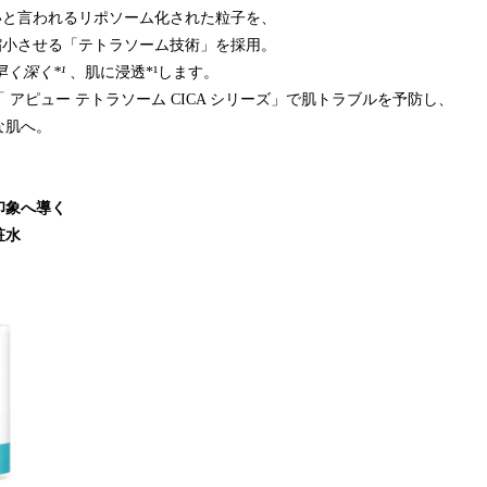
いと言われるリポソーム化された粒子を、
に縮小させる「テトラソーム技術」を採用。
早く深く*¹
、肌に浸透*¹します。
 アピュー テトラソーム CICA シリーズ」で肌トラブルを予防し、
な肌へ。
印象へ導く
粧水