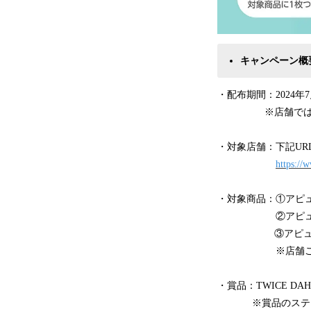
キャンペーン概
・配布期間：2024年
※店舗では順
・対象店舗：下記UR
https://
・対象商品：①アピ
②アピュー
③アピュー テト
※店舗ごとにお
・賞品：TWICE D
※賞品のステッカ