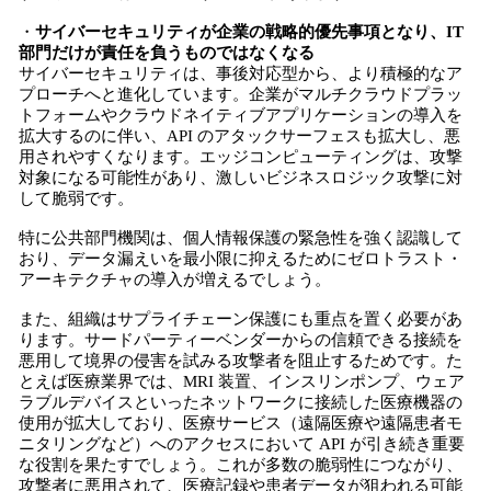
・
サイバーセキュリティが企業の戦略的優先事項となり、IT
部門だけが責任を負うものではなくなる
サイバーセキュリティは、事後対応型から、より積極的なア
プローチへと進化しています。企業がマルチクラウドプラッ
トフォームやクラウドネイティブアプリケーションの導入を
拡大するのに伴い、API のアタックサーフェスも拡大し、悪
用されやすくなります。エッジコンピューティングは、攻撃
対象になる可能性があり、激しいビジネスロジック攻撃に対
して脆弱です。
特に公共部門機関は、個人情報保護の緊急性を強く認識して
おり、データ漏えいを最小限に抑えるためにゼロトラスト・
アーキテクチャの導入が増えるでしょう。
また、組織はサプライチェーン保護にも重点を置く必要があ
ります。サードパーティーベンダーからの信頼できる接続を
悪用して境界の侵害を試みる攻撃者を阻止するためです。た
とえば医療業界では、MRI 装置、インスリンポンプ、ウェア
ラブルデバイスといったネットワークに接続した医療機器の
使用が拡大しており、医療サービス（遠隔医療や遠隔患者モ
ニタリングなど）へのアクセスにおいて API が引き続き重要
な役割を果たすでしょう。これが多数の脆弱性につながり、
攻撃者に悪用されて、医療記録や患者データが狙われる可能