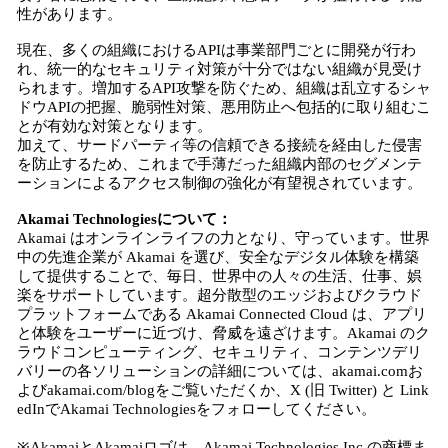
性があります。
現在、多くの組織におけるAPIは事業部門ごとに開発が行わ
れ、統一的なセキュリティ対策が十分ではない組織が見受け
られます。増加するAPI攻撃を防ぐため、組織は乱立するシャ
ドウAPIの把握、脆弱性対策、悪用防止へ包括的に取り組むこ
とが有効な対策となります。
加えて、サードパーティ等の信頼できる接続を経由した侵害
を防止するため、これまで手薄だった組織内部のセグメンテ
ーションによるアクセス制御の強化が有望視されています。
Akamai Technologiesについて：
Akamai はオンラインライフの力となり、守っています。世界
中の先進企業が Akamai を選び、安全なデジタル体験を構築
して提供することで、毎日、世界中の人々の生活、仕事、娯
楽をサポートしています。超分散型のエッジおよびクラウド
プラットフォームである Akamai Connected Cloud は、アプリ
と体験をユーザーに近づけ、脅威を遠ざけます。Akamai のク
ラウドコンピューティング、セキュリティ、コンテンツデリ
バリーの各ソリューションの詳細については、akamai.comお
よびakamai.com/blogをご覧いただくか、X (旧 Twitter) と Link
edInでAkamai Technologiesをフォローしてください。
※AkamaiとAkamaiロゴは、Akamai Technologies Inc.の商標ま