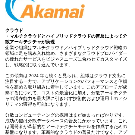
を
読
み
込
クラウド
み
・
マルチクラウドとハイブリッドクラウドの普及によって分
中
散アーキテクチャが実現
で
企業や組織はマルチクラウド／ハイブリッドクラウド戦略の
す
領域に足を踏み入れ始め、さまざまなクラウドプロバイダー
の優れたサービスをビジネスニーズに合わせてカスタマイズ
し、戦略的に取り込んでいます。
この傾向は 2024 年も続くと見られ、組織はクラウド支出に
注目する一方で、アプリケーションのパフォーマンスと信頼
性を高める取り組みに着手しています。このアプローチが成
熟するにつれて、コストの最適化に加え、分散アーキテクチ
ャの潜在能力を最大限に引き出す技術的および運用上のアジ
リティの獲得も可能になります。
分散コンピューティングの採用はまだ始まったばかりです。
成功の鍵は分散データベースの普及にかかっています。これ
は開発者が革新的なアーキテクチャモデルを作成するための
基盤になります。革新的なクラウドの普及だけでなく、アプ