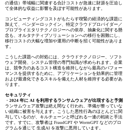
の通信）帯域幅に関連する合計コストが急速に財源を圧迫し
て全体的な収益に影響を及ぼす可能性があります。
コンピューティングコストがもたらす喫緊の経済的な課題に
加えて、ベンダーロックイン、特定クラウドプロバイダー／
プロプライエタリテクノロジーへの依存、抽象化に関する懸
念も、オルタナティブソリューションへの移行を困難にし、
移行コストの大幅な増加や運用の中断を招く可能性がありま
す。
こうした課題への対処には、クラウドテクノロジー、ソフト
ウェア開発、システム管理の専門知識が求められます。企業
は、競争力のあるコスト構造を維持しながら最高のパフォー
マンスを提供するために、アプリケーションを効果的に管理
および最適化できるスキルを備えた人材を維持する必要があ
ります。
セキュリティ
・
2024 年に AI を利用するランサムウェアが出現すると予測
ランサムウェア攻撃は絶え間なく行われ、準備が整っていな
い組織に被害を与えます。こうした悪性行為のほとんどに関
与しているのが、キルチェーンと呼ばれる一連の戦術と手法
です。すでに、攻撃者は FraudGPT や WormGPT などのプロ
グラムを通じて 生成AI を攻撃に悪用しています。