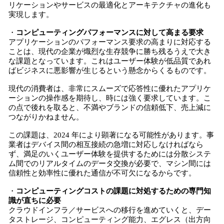
リケーションやサービスの最適化とアーキテクチャの進化も
実現します。
・
コンピューティングパフォーマンスに対して高まる要求
アプリケーションのパフォーマンス要求の高まりに対応する
ことは、現代の企業が熾烈な生存競争に勝ち残るうえで大き
な課題となっています。これはユーザー体験が低品質であれ
ばビジネスに悪影響が生じるという懸念からくるものです。
現代の消費者は、非常にスムーズで応答性に優れたアプリケ
ーションの操作感を期待し、時には強く要求しています。こ
の点で後れを取ると、不満やブランドの信頼低下、売上減に
つながりかねません。
この課題は、2024 年により顕著になる可能性があります。事
業者はデバイス間の相互接続の急増に対応しなければなら
ず、満足のいくユーザー体験を提供するためには分散システ
ム間でのリアルタイムのデータ交換が必要で、マシン間には
信頼性と効率性に優れた通信が不可欠になるからです。
・
コンピューティングコストの課題に対処するための専門知
識が直ちに必要
クラウドインフラ／サービスへの移行を進めていくと、デー
タストレージ、コンピューティング能力、エグレス（出方向