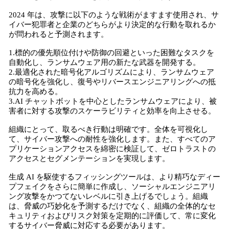
2024 年は、攻撃に以下のような戦術がますます使用され、サ
イバー犯罪者と企業のどちらがより決定的な行動を取れるか
が問われると予測されます。
1.標的の優先順位付けや防御の回避といった困難なタスクを
自動化し、ランサムウェア用の新たな武器を開発する。
2.最適化された暗号化アルゴリズムにより、ランサムウェア
の暗号化を強化し、復号やリバースエンジニアリングへの抵
抗力を高める。
3.AI チャットボットを中心としたランサムウェアにより、被
害者に対する攻撃のスケーラビリティと効率を向上させる。
組織にとって、取るべき行動は明確です。全体を可視化し
て、サイバー攻撃への耐性を強化します。また、すべてのア
プリケーションアクセスを綿密に検証して、ゼロトラストの
アクセスとセグメンテーションを実現します。
生成 AI を駆使するフィッシングツールは、より精巧なディー
プフェイクをさらに簡単に作成し、ソーシャルエンジニアリ
ング攻撃をかつてないレベルに引き上げるでしょう。組織
は、脅威の巧妙化を予測するだけでなく、組織の全体的なセ
キュリティおよびリスク対策を定期的に評価して、常に変化
するサイバー脅威に対応する必要があります。