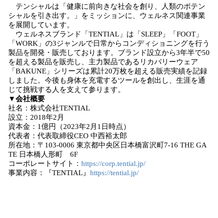
テンシャルは「健康に前向きな社会を創り、人類のポテン
シャルを引き出す。」をミッションに、ウェルネス関連事業
を展開しています。
ウェルネスブランド「TENTIAL」は「SLEEP」「FOOT」
「WORK」の3ジャンルで日常からコンディショニングを行う
製品を開発・販売しております。ブランド設立から3年半で50
を超える製品を販売し、主力製品であるリカバリーウェア
「BAKUNE」シリーズは累計20万枚を超える販売実績を記録
しました。今後も身体を充電するツールを創出し、生涯を通
じて挑戦する人を支えて参ります。
▼会社概要
社名：株式会社TENTIAL
設立：2018年2月
資本金：1億円（2023年2月1日時点）
代表者：代表取締役CEO 中西裕太郎
所在地：〒103-0006 東京都中央区日本橋富沢町7-16 THE GA
TE 日本橋人形町 6F
コーポレートサイト：
https://corp.tential.jp/
事業内容：『TENTIAL』
https://tential.jp/