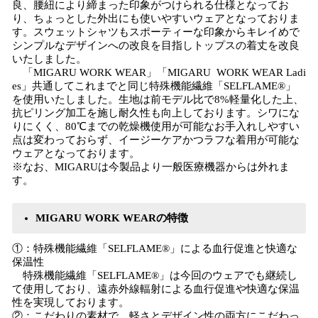
良、腰紐により締まった印象がつけられる仕様となってお
り、ちょっとした外出にも使いやすいウェアとなっておりま
す。スウェットシャツもスポーティーな印象からキレイめで
シンプルなデザインへの改良を目指しトップスの着丈を改良
いたしました。
「MIGARU WORK WEAR」「MIGARU WORK WEAR Ladi
es」共通してこれまでと同じ特殊機能繊維「SELFLAME®︎」
を使用いたしました。生地は前モデル比で8%軽量化した上、
抗ピリング加工を施し耐久性も向上しております。シワにな
りにくく、80℃までの乾燥機使用が可能なお手入れしやすい
点は変わっておらず、イージーケアかつラフな着用が可能な
ウェアとなっております。
※なお、MIGARUは今製品より一般医療機器からは外れま
す。
MIGARU WORK WEARの特徴
①：特殊機能繊維「SELFLAME®︎」による血行促進と快適な
保温性
特殊機能繊維「SELFLAME®︎」は今回のウェアでも継続し
て使用しており、遠赤外線輻射による血行促進や快適な保温
性を実現しております。
②：こだわりの素材で、軽さとデザイン性の両方にこだわっ