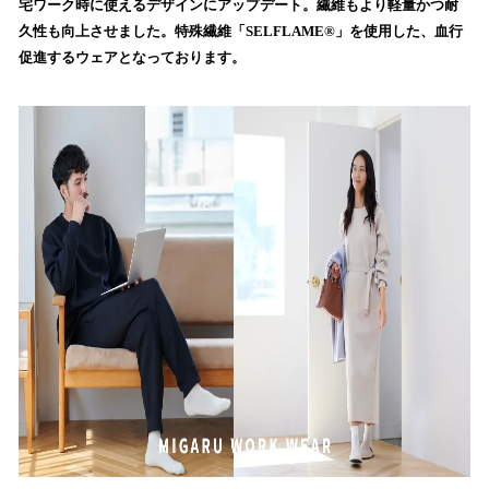
宅ワーク時に使えるデザインにアップデート。繊維もより軽量かつ耐
読
久性も向上させました。特殊繊維「SELFLAME®︎」を使用した、血行
み
促進するウェアとなっております。
込
み
中
で
す