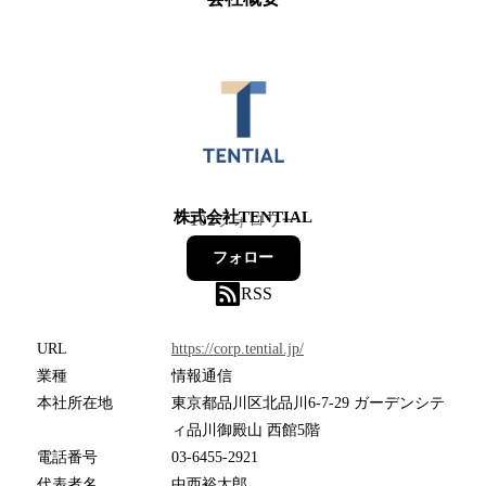
株式会社TENTIAL
102
フォロワー
フォロー
RSS
URL
https://corp.tential.jp/
業種
情報通信
本社所在地
東京都品川区北品川6-7-29 ガーデンシテ
ィ品川御殿山 西館5階
電話番号
03-6455-2921
代表者名
中西裕太郎