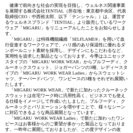
健康で前向きな社会の実現を目指し、ウェルネス関連事業
を展開する株式会社TENTIAL（所在地：東京都中央区、代表
取締役CEO：中西裕太郎、以下「テンシャル」）は、運営す
るウェルネスブランド「TENTIAL」より販売しているワーク
ウェア「MIGARU」をリニューアルしたことをお知らせしま
す。
「MIGARU」は特殊機能繊維「SELFLAME®︎」を用いて血
行促進するワークウェアで、ハリ感のあり保温性に優れるダ
ンボールニット素材を採用し、デザインにもこだわるなど、
実用性を追求した製品となっております。今季はユニセック
スタイプの「MIGARU WORK WEAR」からプルフーディ、ク
ルーネックスウェット、ジョガーパンツの3種、レディースタ
イプの「MIGARU WORK WEAR Ladies」からスウェットシ
ャツ、テーパードパンツ、ワンピースの3種をそれぞれ展開い
たします。
「MIGARU WORK WEAR」で新たに加わったクルーネック
スウェットは在宅ワーク時に汎用性高く、ビジネスでも使え
る仕様をイメージして作成いたしました。プルフーディ、ク
ルーネックとバリエーションを増やすことで、様々なシーン
に対応できるような商品展開となっています。
「MIGARU WORK WEAR Ladies」で新たに加わったワン
ピースはお客様からのご要望が多かった製品となっておりま
す。一昨年に展開しておりましたが、この度デザインの改