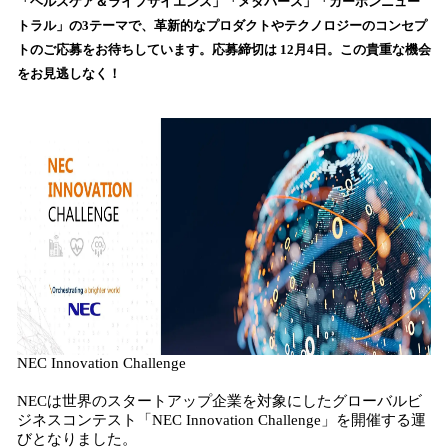
「ヘルスケア＆ライフサイエンス」「メタバース」「カーボンニュー
読
トラル」の3テーマで、革新的なプロダクトやテクノロジーのコンセプ
み
トのご応募をお待ちしています。応募締切は 12月4日。この貴重な機会
込
をお見逃しなく！
み
中
で
す
NEC Innovation Challenge
NECは世界のスタートアップ企業を対象にしたグローバルビ
ジネスコンテスト「NEC Innovation Challenge」を開催する運
びとなりました。