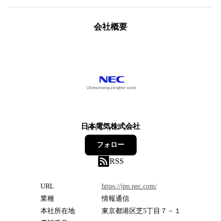
会社概要
日本電気株式会社
101
フォロワー
フォロー
RSS
URL
https://jpn.nec.com/
業種
情報通信
本社所在地
東京都港区芝5丁目７－１