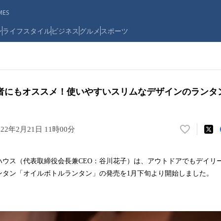
ES
ン
ライフスタイル
ビジネス
グルメ
スポーツ
者にもオススメ！使いやすいスリムなデザインのランタ
022年2月21日 11時00分
い
い
ね
ハウス（代表取締役会長兼CEO：谷川花子）は、アウトドアでもデイリ
！
ンタン「オイルボトルランタン」の発売を1月下旬より開始しました。
数
を
読
み
込