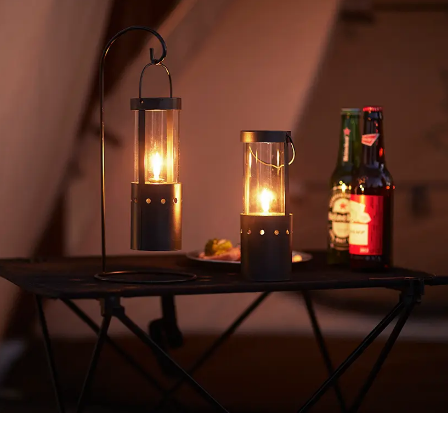
み
中
で
す