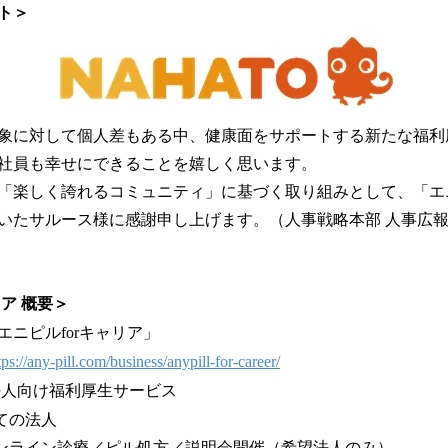
ト＞
象に対して個人差もある中、健康面をサポートする新たな福利
社員も幸せにできることを嬉しく思います。
楽しく誇れるコミュニティ」に基づく取り組みとして、「エニピル
いたサルース様に感謝申し上げます。（人事戦略本部 人事広報
リア 概要＞
ニピルforキャリア」
tps://any-pill.com/business/anypill-for-career/
法人向け福利厚生サービス
ての法人
ンライン診療／ピル処方／説明会開催（希望法人のみ）