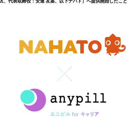
区、代表取締役：安達 友基、以下ナハト）へ提供開始したこ
み
込
み
中
で
す