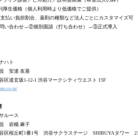
利厚生価格（個人利用時より低価格でご提供）
合、薬剤の種類など法人ごとにカスタマイズ可
問い合わせ→②個別面談（打ち合わせ）→③正式導入
ナハト
 安達 友基
道玄坂1-12-1 渋谷マークシティウエスト 15F
ato.co.jp/
要
サルース
 岩楯 麻子
桜丘町1番1号 渋谷サクラステージ SHIBUYAタワー 2