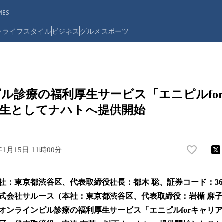
ES
ン
ライフスタイル
ビジネス
グルメ
スポーツ
ル診療の福利厚生サービス「エニピルfo
生としてナハトへ提供開始
年1月15日 11時00分
い
い
ね
社：東京都渋谷区、代表取締役社長：都木 聡、証券コード：36
！
数
式会社サルース（本社：東京都渋谷区、代表取締役：岩楯 麻
を
オンラインピル診療の福利厚生サービス「エニピルforキャリ
読