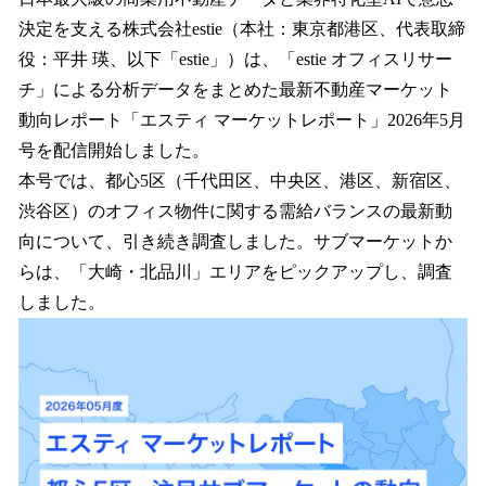
数
決定を支える株式会社estie（本社：東京都港区、代表取締
を
役：平井 瑛、以下「estie」）は、「estie オフィスリサー
読
み
チ」による分析データをまとめた最新不動産マーケット
込
動向レポート「エスティ マーケットレポート」2026年5月
み
号を配信開始しました。
中
で
本号では、都心5区（千代田区、中央区、港区、新宿区、
す
渋谷区）のオフィス物件に関する需給バランスの最新動
向について、引き続き調査しました。サブマーケットか
らは、「大崎・北品川」エリアをピックアップし、調査
しました。