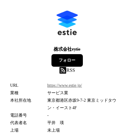
株式会社estie
61
フォロワー
フォロー
RSS
URL
https://www.estie.jp/
業種
サービス業
本社所在地
東京都港区赤坂9-7-2 東京ミッドタウ
ン・イースト4F
電話番号
-
代表者名
平井 瑛
上場
未上場