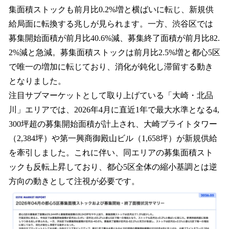
集面積ストックも前月比0.2%増と横ばいに転じ、新規供
給局面に転換する兆しが見られます。一方、渋谷区では
募集開始面積が前月比40.6%減、募集終了面積が前月比82.
2%減と急減。募集面積ストックは前月比2.5%増と都心5区
で唯一の増加に転じており、消化が鈍化し滞留する動き
となりました。
注目サブマーケットとして取り上げている「大崎・北品
川」エリアでは、2026年4月に直近1年で最大水準となる4,
300坪超の募集開始面積が計上され、大崎ブライトタワー
（2,384坪）や第一興商御殿山ビル（1,658坪）が新規供給
を牽引しました。これに伴い、同エリアの募集面積スト
ックも反転上昇しており、都心5区全体の縮小基調とは逆
方向の動きとして注視が必要です。