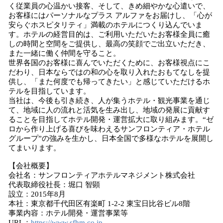
く従業員の⼼温かい接客、そして、きめ細やかな⼼遣いで、
お客様にはパーソナルなプラス アルファをお届けし、「⼼が
安らぐホスピタリティ」満載のホテルにつくり込んでいま
す。ホテルの経営⽬的は、ご利⽤いただいたお客様全員に癒
しの時間と空間をご提供し、最⾼の笑顔でご出立いただき、
また⼀緒に働く仲間を守ること。
世界各国のお客様に喜んでいただくために、お客様視点にこ
だわり、⽇本ならではの和の⼼を取り入れたおもてなしを提
供し、「また何度でも帰ってきたい」と感じていただけるホ
テルを目指しています。
当社は、今後も引き続き、⼈が集うホテル・観光事業を通じ
て、地域に人の流れと活気を生み出し、地域の発展に貢献す
ることを目指してホテル開発・運営拡大に取り組みます。“ゼ
ロから作り上げる喜びを味わえるサンフロンティア・ホテル
グループ”の強みを生かし、日本全国で多様なホテルを展開し
てまいります。
【会社概要】
会社名：サンフロンティアホテルマネジメント株式会社
代表取締役社⻑：堀⼝ 智顕
設⽴：2015年8⽉
本社：東京都千代⽥区有楽町 1-2-2 東宝⽇⽐⾕ビル8階
事業内容：ホテル開発・運営事業等
URL：
https://www.sfhm.co.jp