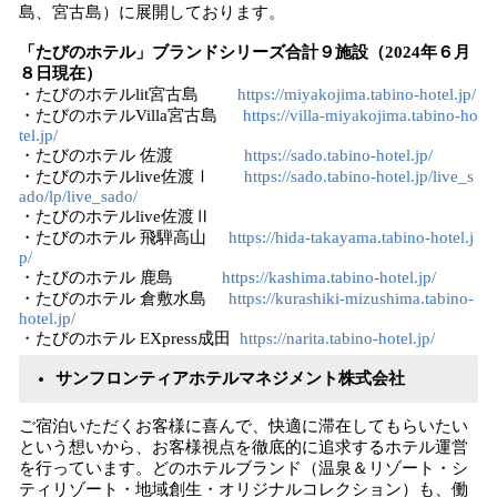
島、宮古島）に展開しております。
「たびのホテル」ブランドシリーズ合計９施設（2024年６月
８日現在）
・たびのホテルlit宮古島
https://miyakojima.tabino-hotel.jp/
・たびのホテルVilla宮古島
https://villa-miyakojima.tabino-ho
tel.jp/
・たびのホテル 佐渡
https://sado.tabino-hotel.jp/
・たびのホテルlive佐渡Ⅰ
https://sado.tabino-hotel.jp/live_s
ado/lp/live_sado/
・たびのホテルlive佐渡Ⅱ
・たびのホテル 飛騨高山
https://hida-takayama.tabino-hotel.j
p/
・たびのホテル 鹿島
https://kashima.tabino-hotel.jp/
・たびのホテル 倉敷水島
https://kurashiki-mizushima.tabino-
hotel.jp/
・たびのホテル EXpress成田
https://narita.tabino-hotel.jp/
サンフロンティアホテルマネジメント株式会社
ご宿泊いただくお客様に喜んで、快適に滞在してもらいたい
という想いから、お客様視点を徹底的に追求するホテル運営
を⾏っています。どのホテルブランド（温泉＆リゾート・シ
ティリゾート・地域創生・オリジナルコレクション）も、働