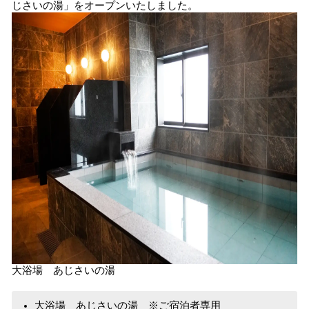
じさいの湯」をオープンいたしました。
読
み
込
み
中
で
す
大浴場 あじさいの湯
大浴場 あじさいの湯 ※ご宿泊者専用