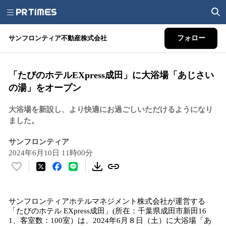
サンフロンティア不動産株式会社
フォロー
「たびのホテルEXpress成⽥」に⼤浴場「あじさい
の湯」をオープン
大浴場を新設し、より快適にお過ごしいただけるようになり
ました。
サンフロンティア
2024年6月10日 11時00分
い
い
ね
サンフロンティアホテルマネジメント株式会社が運営する
！
「たびのホテル EXpress成⽥」(所在：千葉県成⽥市新⽥16
数
1、客室数：100室）は、2024年6⽉８⽇（⼟）に⼤浴場「あ
を