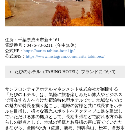
住所：千葉県成田市新田161
電話番号：0476‐73‐6211（年中無休）
公式HP：
https://narita.tabino-hotel.jp/
公式SNS：
https://www.instagram.com/narita.tabinoex/
たびのホテル（TABINO HOTEL）ブランドについて
サンフロンティアホテルマネジメント株式会社が展開する
「たびのホテル」は、気軽に旅を楽しみたい旅人やビジネス
で滞在する方へ向けた宿泊特化型ホテルです。地域ならでは
の魅力や特長を掘り起こし、地域の皆様と共に成長するホテ
ルを目指し、様々な観光スポットへアクティブに足を延ばし
ていただける旅の拠点として、長期出張などで訪れる方の暮
らしの拠点として、地域の皆様とお客様の声に育てていただ
きながら、全国6か所（佐渡、鹿島、飛騨高山、松本、倉敷水