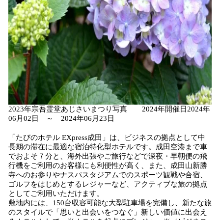
2023年宗吾霊堂あじさいまつり写真 2024年開催日2024年
06月02日 ～ 2024年06月23日
「たびのホテル EXpress成⽥」は、ビジネスの拠点として中
⻑期の滞在に最適な宿泊特化型ホテルです。成⽥空港まで⾞
でおよそ７分と、海外出張やご旅⾏などで深夜・早朝便の⾶
⾏機をご利⽤のお客様にも利便性が⾼く、また、成⽥⼭新勝
寺へのお参りやナスパスタジアムでのスポーツ観戦や合宿、
ゴルフをはじめとするレジャーなど、アクティブな旅の拠点
としてご利用いただけます。
敷地内には、150台収容可能な⼤型駐⾞場を完備し、新たな旅
のスタイルで「思いと出会いをつなぐ」新しい価値に出会え