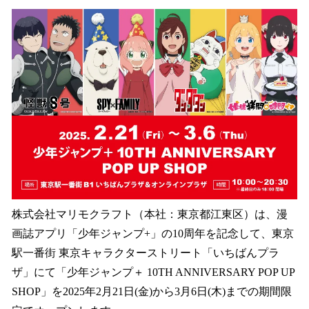
ね
！
数
を
読
み
込
み
中
で
す
株式会社マリモクラフト（本社：東京都江東区）は、漫
画誌アプリ「少年ジャンプ+」の10周年を記念して、東京
駅一番街 東京キャラクターストリート「いちばんプラ
ザ」にて「少年ジャンプ＋ 10TH ANNIVERSARY POP UP
SHOP」を2025年2月21日(金)から3月6日(木)までの期間限