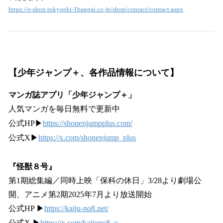
https://e-shop.tokyoeki-1bangai.co.jp/shop/contact/contact.aspx
【少年ジャンプ＋、各作品情報について】
マンガ誌アプリ「少年ジャンプ＋」
人気マンガを毎日無料で更新中
公式HP▶
https://shonenjumpplus.com/
公式X▶
https://x.com/shonenjump_plus
『怪獣８号』
第1期総集編／同時上映「保科の休日」3/28より劇場公
開、アニメ第2期2025年7月より放送開始
公式HP ▶
https://kaiju-no8.net/
公式X ▶
https://x.com/kaijuno8_o