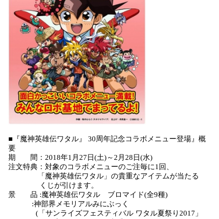
■『魔神英雄伝ワタル』 30周年記念コラボメニュー登場』概
要
期 間：2018年1月27日(土)～2月28日(水)
注文特典：対象のコラボメニューのご注毎に1回、
「魔神英雄伝ワタル」の貴重なアイテムが当たる
くじが引けます。
景 品 :魔神英雄伝ワタル ブロマイド(全9種)
:神部界メモリアルみにぶっく
(「サンライズフェスティバル ワタル夏祭り2017」