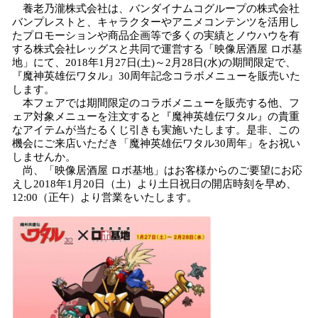
養老乃瀧株式会社は、バンダイナムコグループの株式会社
み
バンプレストと、キャラクターやアニメコンテンツを活用し
込
たプロモーションや商品企画等で多くの実績とノウハウを有
み
する株式会社レッグスと共同で運営する「映像居酒屋 ロボ基
中
地」にて、2018年1月27日(土)～2月28日(水)の期間限定で、
で
『魔神英雄伝ワタル』30周年記念コラボメニューを販売いた
す
します。
本フェアでは期間限定のコラボメニューを販売する他、フ
ェア対象メニューを注文すると『魔神英雄伝ワタル』の貴重
なアイテムが当たるくじ引きも実施いたします。是非、この
機会にご来店いただき「魔神英雄伝ワタル30周年」をお祝い
しませんか。
尚、「映像居酒屋 ロボ基地」はお客様からのご要望にお応
えし2018年1月20日（土）より土日祝日の開店時刻を早め、
12:00（正午）より営業をいたします。