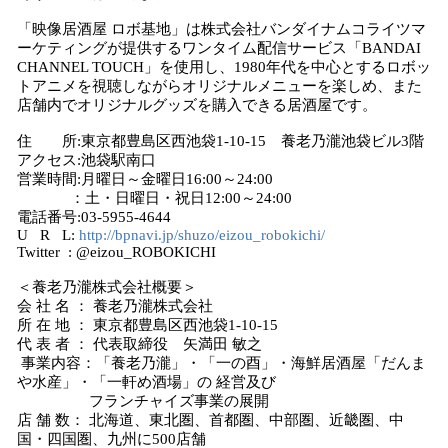
「映像居酒屋 ロボ基地」は株式会社バンダイナムコライツマ
ーケティングが提供するワンタイム配信サービス「BANDAI
CHANNEL TOUCH」を使用し、1980年代を中心とするロボッ
トアニメを視聴しながらオリジナルメニューを楽しめ、また
店舗内でオリジナルグッズを購入できる居酒屋です。
住 所:東京都豊島区西池袋1‐10‐15 養老乃瀧池袋ビル3階
アクセス:池袋駅南口
営業時間:月曜日～金曜日16:00～24:00
：土・日曜日・祝日12:00～24:00
電話番号:03‐5955‐4644
U R L:
http://bpnavi.jp/shuzo/eizou_robokichi/
Twitter : @eizou_ROBOKICHI
＜養老乃瀧株式会社概要＞
会 社 名 ： 養老乃瀧株式会社
所 在 地 ： 東京都豊島区西池袋1-10-15
代 表 者 ： 代表取締役 矢満田 敏之
事業内容：「養老乃瀧」・「一の酉」・海鮮居酒屋「だんま
や水産」・「一軒め酒場」の 経営及び
フランチャイズ事業の展開
店 舗 数： 北海道、東北圏、首都圏、中部圏、近畿圏、中
国・四国圏、九州に500店舗