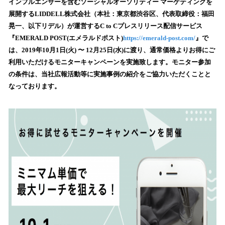
！
インフルエンサーを含むソーシャルオーソリティー マーケティングを
数
展開するLIDDELL株式会社（本社：東京都渋谷区、代表取締役：福田
を
晃一、以下リデル）が運営するC to Cプレスリリース配信サービス
読
『EMERALD POST(エメラルドポスト)
https://emerald-post.com/
』で
み
は、2019年10月1日(火) 〜 12月25日(水)に渡り、通常価格よりお得にご
込
利用いただけるモニターキャンペーンを実施致します。モニター参加
み
の条件は、当社広報活動等に実施事例の紹介をご協力いただくことと
中
で
なっております。
す