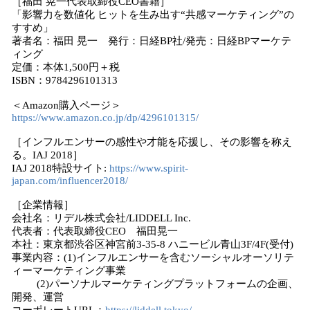
［福田 晃一代表取締役CEO書籍］
「影響力を数値化 ヒットを生み出す“共感マーケティング”の
すすめ」
著者名：福田 晃一 発行：日経BP社/発売：日経BPマーケテ
ィング
定価：本体1,500円＋税
ISBN：9784296101313
＜Amazon購入ページ＞
https://www.amazon.co.jp/dp/4296101315/
［インフルエンサーの感性や才能を応援し、その影響を称え
る。IAJ 2018］
IAJ 2018特設サイト:
https://www.spirit-
japan.com/influencer2018/
［企業情報］
会社名：リデル株式会社/LIDDELL Inc.
代表者：代表取締役CEO 福田晃一
本社：東京都渋谷区神宮前3-35-8 ハニービル青山3F/4F(受付)
事業内容：(1)インフルエンサーを含むソーシャルオーソリテ
ィーマーケティング事業
(2)パーソナルマーケティングプラットフォームの企画、
開発、運営