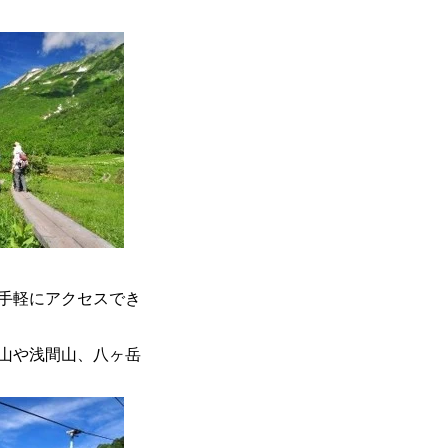
手軽にアクセスでき
山や浅間山、八ヶ岳