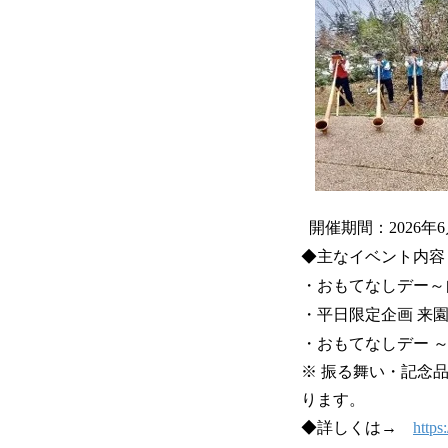
開催期間：2026年
◆主なイベント内容
・おもてなしデー～
・平日限定企画 来
・おもてなしデー ～
※ 振る舞い・記念
ります。
◆詳しくは→
https