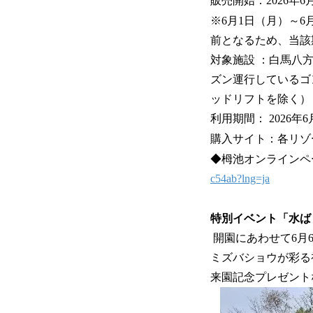
販売開始：2026年6
※6月1日（月）～
前となるため、当該
対象施設 ：白馬八
ズン運行しているゴ
ッドリフトを除く）
利用期間： 2026
購入サイト：各リゾ
◆栂池オンライン
c54ab?lng=ja
特別イベント「水ば
開園にあわせて6月
ミズバショウが彩る
来園記念プレゼント