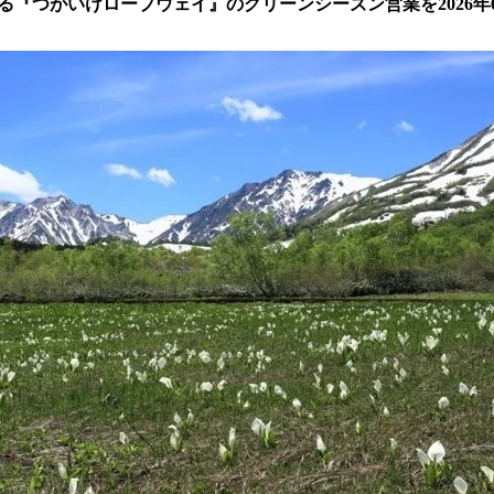
る『つがいけロープウェイ』のグリーンシーズン営業を2026年6
読
み
込
み
中
で
す