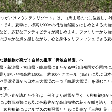
LEY『つがいけマウンテンリゾート』は、白馬山麓の北に位置し、
トです。夏季は、標高1,900mの栂池自然園をはじめとする大
など、多彩なアクティビティが楽しめます。ファミリーから自
の涼やかな風を感じながら、心と身体をリフレッシュできる夏
多様な動植物が息づく自然の宝庫「栂池自然園」へ
県・新潟県・富山県・岐阜県にまたがる中部山岳国立公園内に
り継いだ標高約1,900m、約100ヘクタール（1㎢）に及ぶ日
や展望湿原から日本三大雪渓の一つ「白馬大雪渓」を望むこと
ます。
て遅い春が訪れた今年は、例年より融雪が早く、6月初旬頃か
には数百種類にも及ぶ色彩豊かな高山植物の花々が咲き誇り、
、10月初旬にはアルプスの初冠雪とともに見事な「三段紅葉