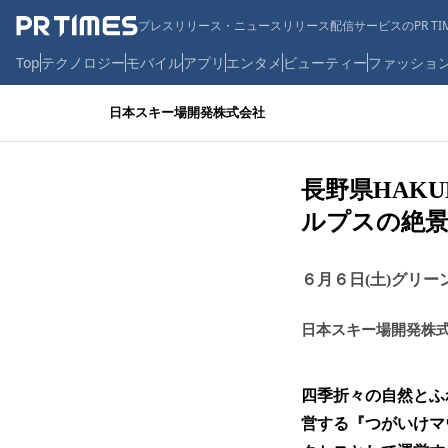
プレスリリース・ニュースリリース配信サービスのPR TIM
Top
テクノロジー
モバイル
アプリ
エンタメ
ビューティー
ファッショ
日本スキー場開発株式会社
長野県HAK
ルプスの絶景
６月６日(土)グリ
日本スキー場開発株
四季折々の自然とふ
営する『つがいけマ