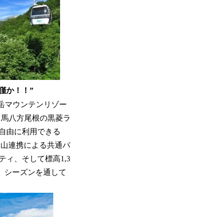
僅か！！”
岳マウンテンリゾー
白馬八方尾根の黒菱ラ
自由に利用できる
三山連携による共通パ
ィ、そして標高1,3
、シーズンを通して