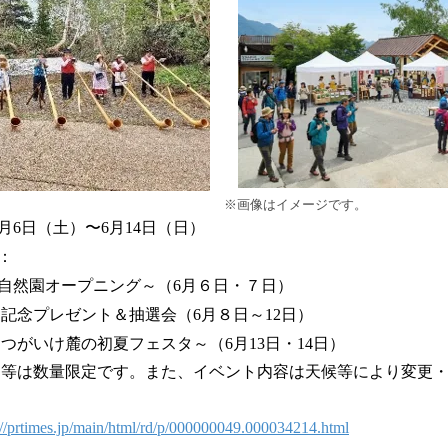
※画像はイメージです。
6月6日（土）〜6月14日（日）
：
自然園オープニング～（6月６日・７日）
園記念プレゼント＆抽選会（6月８日～12日）
つがいけ麓の初夏フェスタ～（6月13日・14日）
品等は数量限定です。また、イベント内容は天候等により変更
://prtimes.jp/main/html/rd/p/000000049.000034214.html