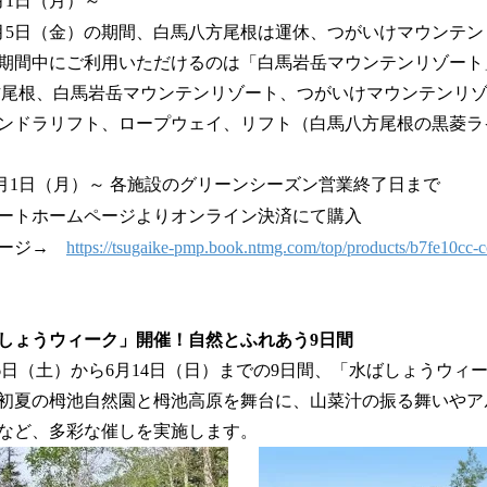
月1日（月）～
6月5日（金）の期間、白馬八方尾根は運休、つがいけマウンテ
期間中にご利用いただけるのは「白馬岩岳マウンテンリゾート
方尾根、白馬岩岳マウンテンリゾート、つがいけマウンテンリ
ンドラリフト、ロープウェイ、リフト（白馬八方尾根の黒菱ラ
年6月1日（月）～ 各施設のグリーンシーズン営業終了日まで
ートホームページよりオンライン決済にて購入
ページ→
https://tsugaike-pmp.book.ntmg.com/top/products/b7fe10cc-
しょうウィーク」開催！自然とふれあう9日間
6日（土）から6月14日（日）までの9日間、「水ばしょうウィ
初夏の栂池自然園と栂池高原を舞台に、山菜汁の振る舞いやア
など、多彩な催しを実施します。