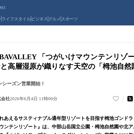
ES
ン
ライフスタイル
ビジネス
グルメ
スポーツ
UBAVALLEY 「つがいけマウンテンリゾ
と高層湿原が織りなす天空の「栂池自然
ーンシーズン営業開始！
式会社
2026年6月4日 11時00分
い
い
ね
れあえるサスティナブル通年型リゾートを目指す栂池ゴンドラ
！
数
ウンテンリゾート』は、中部山岳国立公園・栂池自然園や北ア
を