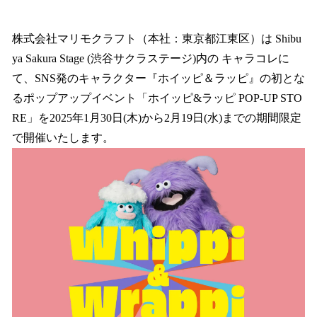
い
ね
！
株式会社マリモクラフト（本社：東京都江東区）は Shibu
数
ya Sakura Stage (渋谷サクラステージ)内の キャラコレに
を
て、SNS発のキャラクター『ホイッピ＆ラッピ』の初とな
読
み
るポップアップイベント「ホイッピ&ラッピ POP-UP STO
込
RE」を2025年1月30日(木)から2月19日(水)までの期間限定
み
で開催いたします。
中
で
す