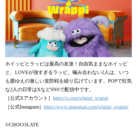
ホイッピとラッピは最高の友達！自由気ままなホイッピ
と、LOVEが強すぎるラッピ。噛み合わない2人は、いつ
も愛ゆえの激しい攻防戦を繰り広げています。POPで狂気
な2人の日常はXなどSNSで配信中です。
［公式Xアカウント］
https://x.com/whippi_wrappi
［公式Instagram］
https://www.instagram.com/whippi_wrappi/
©CHOCOLATE