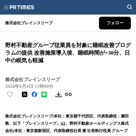
株式会社ブレインスリープ
フォロー
野村不動産グループ従業員を対象に睡眠改善プログ
ラムの提供 改善施策導入後、睡眠時間が+30分、日
中の眠気も軽減
株式会社ブレインスリープ
2024年6月4日 11時00分
い
い
ね
！
株式会社ブレインスリープ(本社：東京都千代田区、代表取締役：廣田
数
敦、以下「ブレインスリープ」)は、野村不動産ホールディングス株式
を
会社(本社：東京都新宿区、代表取締役社長 兼 社長執行役員 グループ
読