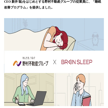
CEO 新井 聡)をはじめとする野村不動産グループの従業員に、「睡眠
み
改善プログラム」を提供しました。
込
み
中
で
す