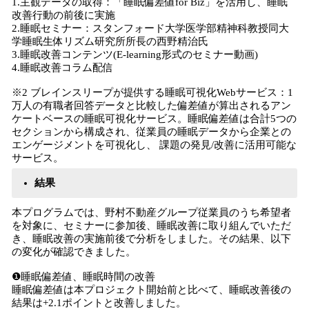
1.主観データの取得：「睡眠偏差値for Biz」を活用し、睡眠
改善行動の前後に実施
2.睡眠セミナー：スタンフォード大学医学部精神科教授同大
学睡眠生体リズム研究所所長の西野精治氏
3.睡眠改善コンテンツ(E-learning形式のセミナー動画)
4.睡眠改善コラム配信
※2 ブレインスリープが提供する睡眠可視化Webサービス：1
万人の有職者回答データと比較した偏差値が算出されるアン
ケートベースの睡眠可視化サービス。睡眠偏差値は合計5つの
セクションから構成され、従業員の睡眠データから企業との
エンゲージメントを可視化し、 課題の発見/改善に活用可能な
サービス。
結果
本プログラムでは、野村不動産グループ従業員のうち希望者
を対象に、セミナーに参加後、睡眠改善に取り組んでいただ
き、睡眠改善の実施前後で分析をしました。その結果、以下
の変化が確認できました。
❶睡眠偏差値、睡眠時間の改善
睡眠偏差値は本プロジェクト開始前と比べて、睡眠改善後の
結果は+2.1ポイントと改善しました。