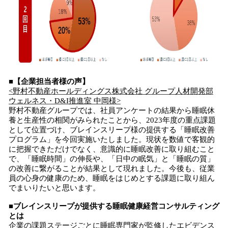
■【企業担当者様の声】
<野村不動産ホールディングス株式会社 グループ人材開発部
ウェルネス・D&I推進室 中岡様>
野村不動産グループでは、社員アンケートの結果から睡眠休
養と生産性の相関がみられたことから、2023年度の重点課題
として位置づけ、ブレインスリープ様の提供する「睡眠改善
プログラム」を今回実施いたしました。現状を数値で客観的
に把握できただけでなく、意識的に睡眠改善に取り組むこと
で、「睡眠時間」の伸長や、「日中の眠気」と「睡眠の質」
の改善に繋がることが結果として現れました。今後も、従業
員の心身の健康のため、睡眠をはじめとする課題に取り組ん
でまいりたいと思います。
■ブレインスリープが提供する睡眠健康経営コンサルティング
とは
企業の課題ステージごとに睡眠専門家が監修したエビデンス