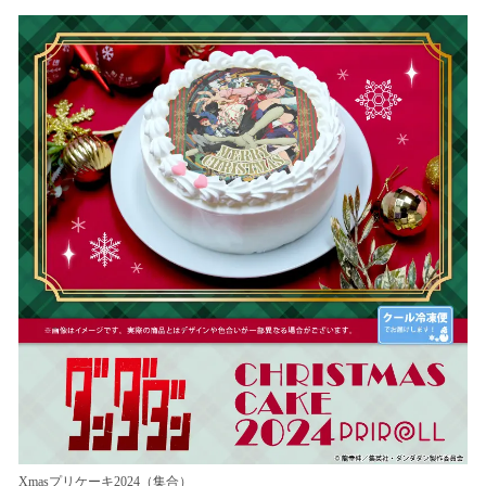
ね
！
数
を
読
み
込
み
中
で
す
Xmasプリケーキ2024（集合）