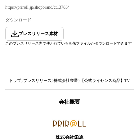
https://priroll.jp/shopbrand/ct13783/
ダウンロード
プレスリリース素材
このプレスリリース内で使われている画像ファイルがダウンロードできます
トップ
プレスリリース
株式会社栄通
【公式ライセンス商品】TVアニ
会社概要
株式会社栄通
5
フォロワー