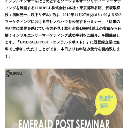
！
インフルエンサーをはじめとするソーシャルオーソリティー マーケテ
数
ィングを展開するLIDDELL株式会社 (本社：東京都渋谷区、代表取締
を
役：福田晃一、以下リデル) では、2019年11月27日(水)18：00よりSNS
読
マーケティングにおける当社ノウハウを公開するセミナー、『従来の
み
売り方に限界を感じている方必見！取引企業4,000社以上の実績から紐
込
解くインフルエンサーマーケティング成功事例をご紹介』を開催致し
み
ます。『EMERALD POST（エメラルドポスト）』に既登録企業は無
中
で
料でご参加いただくことができ、本日よりお申込み受付を開始致しま
す
す。