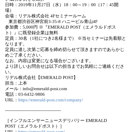
日時：2019年11月27日（水）18：00～19：00（17：45開
場）
会場：リデル株式会社 4Fセミナールーム
東京都渋谷区神宮前3-35-8 ハニービル青山4F
参加費：5,000円 ※『EMERALD POST（エメラルドポス
ト）』に既登録企業は無料
定員：30名（1社につき2名様まで） ※当セミナーは先着順と
なります。
定員に達し次第ご応募を締め切らせて頂きますのであらかじ
めご了承ください。
なお、内容は変更になる場合がございます。
より詳しいお問合せは以下の担当までお気軽にご連絡くださ
い。
リデル株式会社【EMERALD POST】
担当：上本
メール：info@emerald-post.com
電話：03-6432-9806
URL：
https://emerald-post.com/company/
--------------------------------------
［インフルエンサーニュースデリバリー EMERALD
POST（エメラルドポスト）］
URL：
https://emerald-post.com/