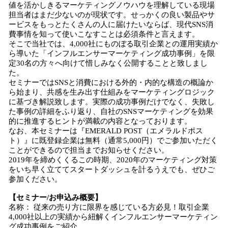
値を活かしきるマーケティングノウハウを理解している現場
担当者はまだ少ないのが現状です。せっかくの良い製品やサ
ービスをもっとたくさんの人に届けたいならば、現代SNS消
費事情を知って使いこなすことは必須条件と言えます。
そこで当社では、4,000社にものぼる取引企業との運用実績か
ら導いた「インフルエンサーマーケティング成功事例」を限
定30名の方々へ向けて惜しみなく公開することと致しまし
た。
セミナーではSNSと消費における外的・内的な構造の概論か
ら始まり、共感を生み出す仕組みをマーケティングロジック
に基づき解説致します。実際の成功事例だけでなく、失敗し
た事例の詳細をふり返り、自社のSNSマーケティングを効果
的に推進するヒントが満載の内容となっております。
なお、本セミナーは『EMERALD POST（エメラルドポス
ト）』に既登録企業は無料（通常5,000円）でご参加いただく
ことができるので担当までお知らせください。
2019年を締めくくるこの時期、2020年のマーケティング対策
をいち早く立ててスタートダッシュを計るうえでも、ぜひご
参加ください。
【セミナー/お申込み概要】
名称： 従来の売り方に限界を感じている方必見！取引企業
4,000社以上の実績から紐解くインフルエンサーマーケティン
グ成功事例をご紹介