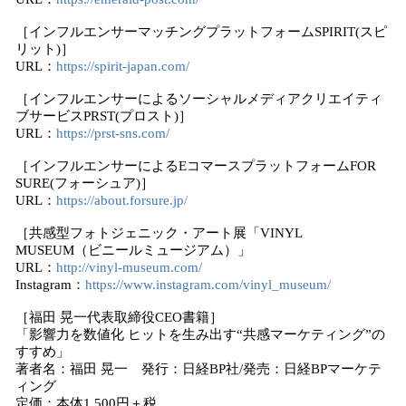
［インフルエンサーマッチングプラットフォームSPIRIT(スピ
リット)］
URL：
https://spirit-japan.com/
［インフルエンサーによるソーシャルメディアクリエイティ
ブサービスPRST(プロスト)］
URL：
https://prst-sns.com/
［インフルエンサーによるEコマースプラットフォームFOR
SURE(フォーシュア)］
URL：
https://about.forsure.jp/
［共感型フォトジェニック・アート展「VINYL
MUSEUM（ビニールミュージアム）」
URL：
http://vinyl-museum.com/
Instagram：
https://www.instagram.com/vinyl_museum/
［福田 晃一代表取締役CEO書籍］
「影響力を数値化 ヒットを生み出す“共感マーケティング”の
すすめ」
著者名：福田 晃一 発行：日経BP社/発売：日経BPマーケテ
ィング
定価：本体1,500円＋税