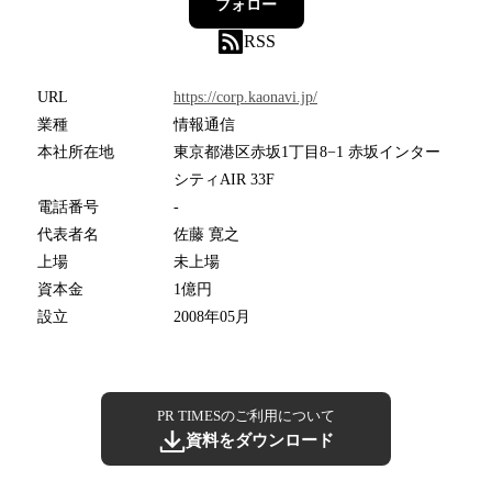
フォロー
RSS
URL
https://corp.kaonavi.jp/
業種
情報通信
本社所在地
東京都港区赤坂1丁目8−1 赤坂インター
シティAIR 33F
電話番号
-
代表者名
佐藤 寛之
上場
未上場
資本金
1億円
設立
2008年05月
PR TIMESのご利用について
資料をダウンロード