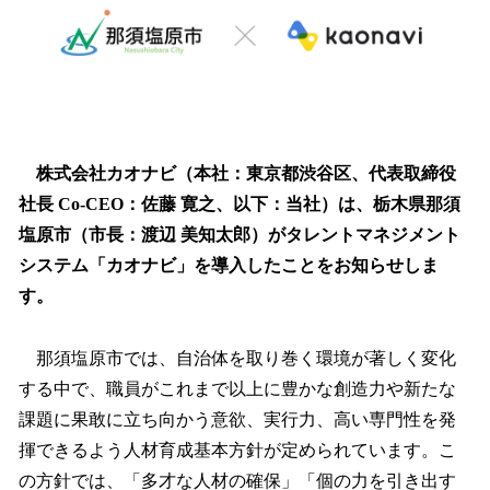
読
み
込
み
中
で
す
株式会社カオナビ（本社：東京都渋谷区、代表取締役
社長 Co-CEO：佐藤 寛之、以下：当社）は、栃木県那須
塩原市（市長：渡辺 美知太郎）がタレントマネジメント
システム「カオナビ」を導入したことをお知らせしま
す。
那須塩原市では、自治体を取り巻く環境が著しく変化
する中で、職員がこれまで以上に豊かな創造力や新たな
課題に果敢に立ち向かう意欲、実行力、高い専門性を発
揮できるよう人材育成基本方針が定められています。こ
の方針では、「多才な人材の確保」「個の力を引き出す