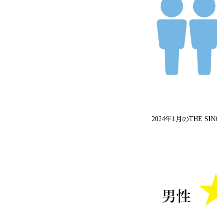
2024年1月のTHE 