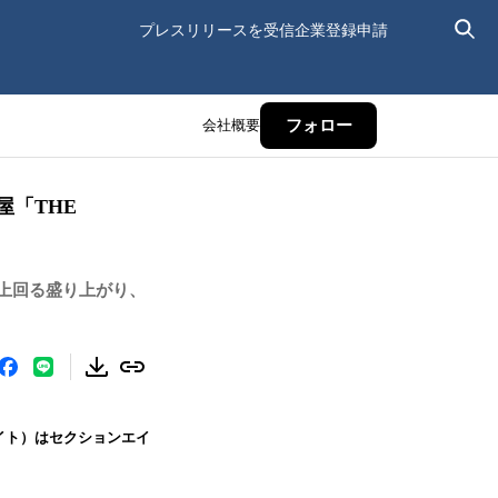
プレスリリースを受信
企業登録申請
会社概要
フォロー
席屋「THE
上回る盛り上がり、
イト）はセクションエイ