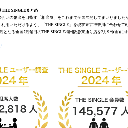
読
THE SINGLEまとめ
み
込
出会いの創出を目指す「相席屋」をこれまで全国展開してまいりました
み
利用いただけるよう、「THE SINGLE」を現在東京神奈川に合わせて
中
となる全国7店舗目のTHE SINGLE梅田阪急東通り店を2月9日(金)
で
す
m/