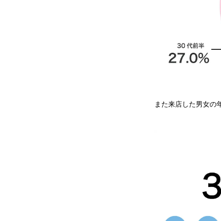
また来店した男女の