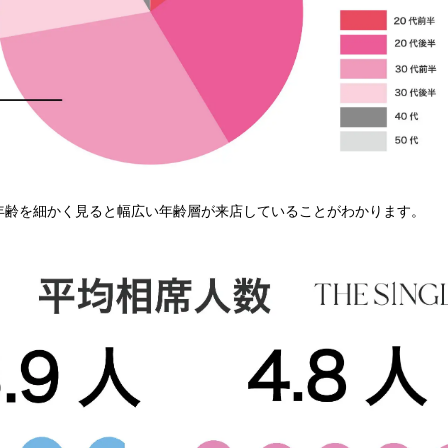
年齢を細かく見ると幅広い年齢層が来店していることがわかります。