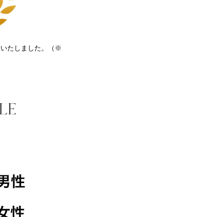
人を突破いたしました。（※