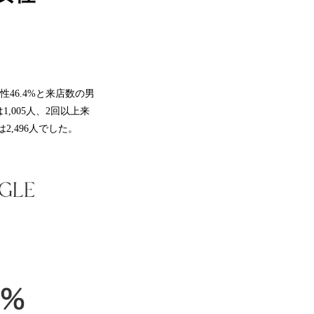
女性46.4%と来店数の男
005人、2回以上来
2,496人でした。