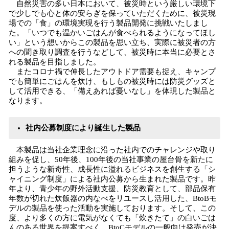
自然災害の多い日本において、被災時という厳しい環境下
で少しでも心と体の安らぎを保っていただくために、被災現
場での「食」の環境実現を行う製品開発に挑戦いたしまし
た。「いつでも温かいごはんが食べられるようになってほし
い」という想いからこの製品を思い立ち、実際に被災者の方
への聞き取り調査を行うなどして、被災時に本当に必要とさ
れる製品を目指しました。
またコロナ禍で伸長したアウトドア需要も捉え、キャンプ
でも簡単にごはんを炊け、もしもの被災時には防災グッズと
して活用できる、「備えあれば憂いなし」を体現した製品と
なります。
社内公募制度により誕生した製品
本製品は当社企業理念に沿った社内でのチャレンジや取り
組みを促し、50年後、100年後の当社事業の屋台骨を新たに
担うような新奇性、成長性に溢れるビジネスを創生する「シ
ャイニング制度」による社内公募から生まれた製品です。昨
年より、青少年の野外活動支援、防災教育として、部品保有
年数が切れた炊飯器の内なべをリユースし活用した、BtoBモ
デルの製品を使った活動を実施しております。そして、この
度、より多くの方に電気がなくても「炊きたて」の白いごは
んのある世界を提案すべく、BtoCモデルの一般向け発売が決