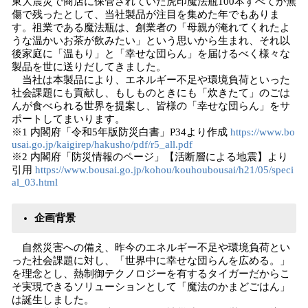
東大震災で商店に保管されていた虎印魔法瓶100本すべてが無
傷で残ったとして、当社製品が注目を集めた年でもありま
す。祖業である魔法瓶は、創業者の「母親が淹れてくれたよ
うな温かいお茶が飲みたい」という思いから生まれ、それ以
後家庭に「温もり」と「幸せな団らん」を届けるべく様々な
製品を世に送りだしてきました。
当社は本製品により、エネルギー不足や環境負荷といった
社会課題にも貢献し、もしものときにも「炊きたて」のごは
んが食べられる世界を提案し、皆様の「幸せな団らん」をサ
ポートしてまいります。
※1 内閣府「令和5年版防災白書」P34より作成
https://www.bo
usai.go.jp/kaigirep/hakusho/pdf/r5_all.pdf
※2 内閣府「防災情報のページ」【活断層による地震】より
引用
https://www.bousai.go.jp/kohou/kouhoubousai/h21/05/speci
al_03.html
企画背景
自然災害への備え、昨今のエネルギー不足や環境負荷とい
った社会課題に対し、「世界中に幸せな団らんを広める。」
を理念とし、熱制御テクノロジーを有するタイガーだからこ
そ実現できるソリューションとして「魔法のかまどごはん」
は誕生しました。