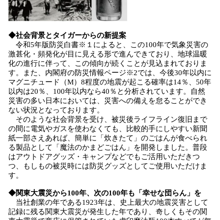
◆社会背景とタイガーからの新提案
令和5年版防災白書※１によると、この100年で気象災害の
激甚化・頻発化が目に見える形で進んできており、地球温暖
化の進行に伴って、この傾向が続くことが見込まれておりま
す。また、内閣府の防災情報ページ※2では、今後30年以内に
マグニチュード（M）8程度の地震が起こる確率は14％、50年
以内は20％、100年以内なら40％と分析されています。自然
災害の多い日本においては、災害への備えを怠ることができ
ない状況となっております。
そのような社会背景を受け、被災後ライフライン復旧まで
の間に電気やガスを使わなくても、比較的手にしやすい新聞
紙一部さえあれば、簡単に「炊きたて」のごはんが食べられ
る製品として「魔法のかまどごはん」を開発しました。普段
はアウトドアグッズ・キャンプなどでもご活用いただきつ
つ、もしもの被災時には防災グッズとしてご使用いただけま
す。
◆関東大震災から100年、次の100年も「幸せな団らん」を
当社創業の年である1923年は、史上最大の地震災害として
記録に残る関東大震災が発生した年であり、奇しくもその関