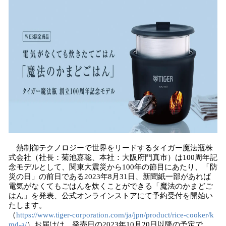
数
を
読
み
込
み
中
で
す
熱制御テクノロジーで世界をリードするタイガー魔法瓶株
式会社（社長：菊池嘉聡、本社：大阪府門真市）は100周年記
念モデルとして、関東大震災から100年の節目にあたり、「防
災の日」の前日である2023年8月31日、新聞紙一部があれば
電気がなくてもごはんを炊くことができる「魔法のかまどご
はん」を発表、公式オンラインストアにて予約受付を開始い
たします。
（
https://www.tiger-corporation.com/ja/jpn/product/rice-cooker/k
md-a/
）お届けは、発売日の2023年10月20日以降の予定で