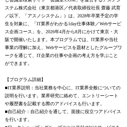
読
み
ステム株式会社（東京都港区／代表取締役社長 齋藤 武育
込
／以下、「アスノシステム」）は、2028年卒業予定の学
み
生を対象に、「IT業界がわかる1day仕事体験／Webサービ
中
で
ス企画コース」を、2026年4月から8月にかけて東京・大
す
阪で開催いたします。本プログラムでは、IT業界や当社
事業の理解に加え、Webサービスを題材としたグループワ
ークを通じて、IT企業の仕事や企画の考え方を学ぶこと
ができます。
【プログラム詳細】
■IT業界説明：当社業務を中心に、IT業界全般についての
説明を行います。業界研究に絡めて、エントリーシート
や履歴書を記載する際のアドバイスも行います。
■自己紹介：自己紹介を通して、面接に役立つアドバイス
を行います。