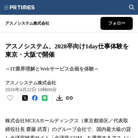
アスノシステム株式会社
フォロー
アスノシステム、2028卒向け1day仕事体験を
東京・大阪で開催
～IT業界理解とWebサービス企画を体験～
アスノシステム株式会社
2026年4月22日 10時00分
い
い
ね
！
株式会社MCEAホールディングス（東京都港区／代表取
数
締役社長 齋藤 武育）のグループ会社で、国内最大級の貸
を
し会議室検索サイト「会議室.COM」を運営するアスノシ