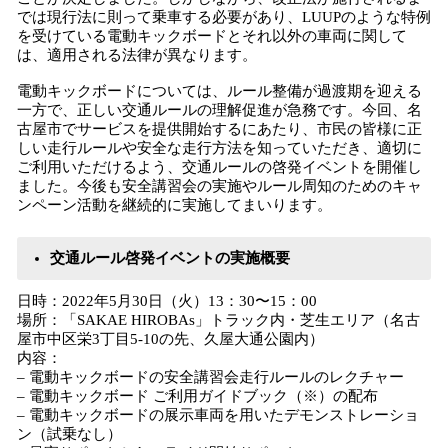
では現行法に則って乗車する必要があり、LUUPのような特例
を受けている電動キックボードとそれ以外の車両に関して
は、適用される法律が異なります。
電動キックボードについては、ルール整備が過渡期を迎える
一方で、正しい交通ルールの理解促進が急務です。今回、名
古屋市でサービスを提供開始するにあたり、市民の皆様に正
しい走行ルールや安全な走行方法を知っていただき、適切に
ご利用いただけるよう、交通ルールの啓発イベントを開催し
ました。今後も安全講習会の実施やルール周知のためのキャ
ンペーン活動を継続的に実施してまいります。
交通ルール啓発イベントの実施概要
日時：2022年5月30日（火）13：30〜15：00
場所：「SAKAE HIROBAs」トラック内・芝生エリア（名古
屋市中区栄3丁目5-10の先、久屋大通公園内）
内容：
– 電動キックボードの安全講習会走行ルールのレクチャー
– 電動キックボード ご利用ガイドブック（※）の配布
– 電動キックボードの展示車両を用いたデモンストレーショ
ン（試乗なし）