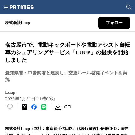
株式会社Luup
フォロー
名古屋市で、電動キックボードや電動アシスト自転
車のシェアリングサービス「LUUP」の提供を開始
しました
愛知県警・中警察署と連携し、交通ルール啓発イベントを実
施
Luup
2023年5月31日 11時00分
い
い
ね
！
株式会社Luup（本社：東京都千代田区、代表取締役社長兼CEO：岡井