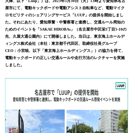
数
大輝、以下「Luup」）は、2023年5月30日（火）13時より愛知県名古
を
屋市にて、電動キックボードや電動アシスト自転車など、電動マイク
読
ロモビリティのシェアリングサービス「LUUP」の提供を開始しまし
み
た。それにあたり、愛知県警・中警察署と連携し、交通ルール周知の
込
ためのイベントを「SAKAE HIROBAs」（名古屋市中区栄3丁目5-10の
み
先、久屋大通公園内）にて開催しました。当日は、東京海上ホールデ
中
で
ィングス株式会社（本社：東京都千代田区、取締役社長グループ
す
CEO：小宮暁、以下「東京海上ホールディングス」）の協力を得て、
電動キックボードの正しい交通ルールや走行方法のレクチャーを実施
しました。