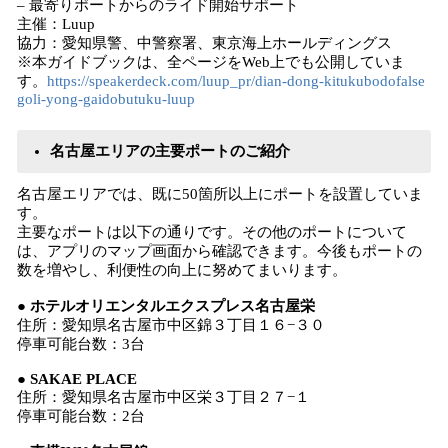
– 最寄りポートからのライド開始サポート
主催：Luup
協力：愛知県警、中警察署、東京海上ホールディングス
※本ガイドブックは、全ページをWeb上でも公開していま
す。
https://speakerdeck.com/luup_pr/dian-dong-kitukubodofalse
goli-yong-gaidobutuku-luup
名古屋エリアの主要ポートのご紹介
名古屋エリアでは、既に50箇所以上にポートを設置していま
す。
主要なポートは以下の通りです。その他のポートについて
は、アプリのマップ画面から確認できます。今後もポートの
数を増やし、利便性の向上に努めてまいります。
● ホテルオリエンタルエクスプレス名古屋栄
住所：愛知県名古屋市中区錦３丁目１６−３０
停車可能台数：3台
● SAKAE PLACE
住所：愛知県名古屋市中区栄３丁目２７−１
停車可能台数：2台