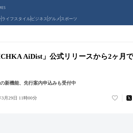
ES
ン
ライフスタイル
ビジネス
グルメ
スポーツ
CHKA AiDist」公式リリースから2ヶ月
ist 」の新機能、先行案内申込みも受付中
年3月29日 11時00分
い
い
ね
！
数
を