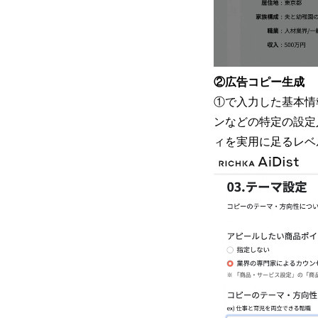
②広告コピー生成
①で入力した基本情
ンなどの特定の設定
ィを実用に足るレベ