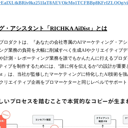
SfrEaIXLtkBRiv0kz251IaT8AEVOicMo1TCFBBp8KFrIZLOOg/vi
・アシスタント「RICHKA AiDist」とは
プロダクトは、『あなたの会社専属のAIマーケティング・ア
ング業務の負荷を大幅に削減すべく生成AIやクリエイティブ
や計測・レポーティング業務を誰でもかんたんに行えるプロダ
イティブを制作するためには、”誰に何を伝えるか”の設計が重要
AiDist 」は、当社が監修したマーケティングに特化したAI技術
クリエイティブ企画をプロマーケターと同じレベルでサポート