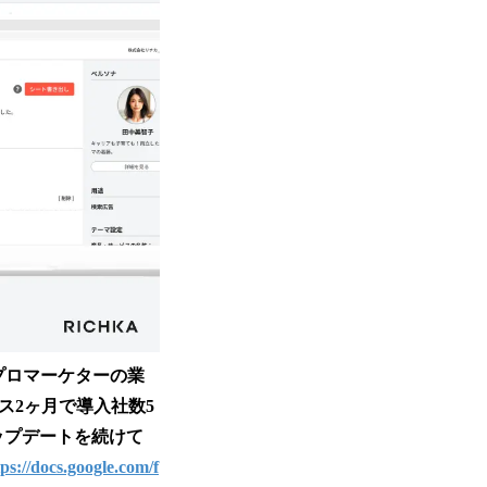
、プロマーケターの業
ース2ヶ月で導入社数5
アップデートを続けて
tps://docs.google.com/f