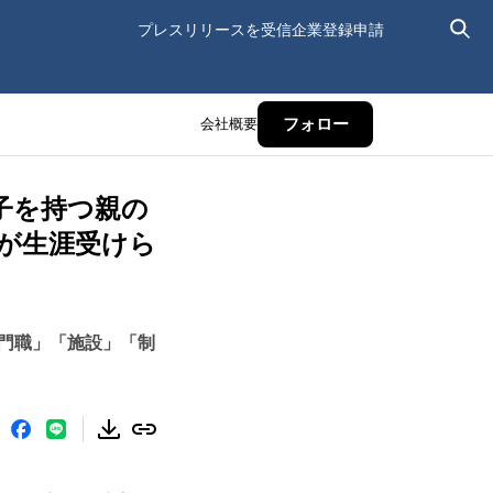
プレスリリースを受信
企業登録申請
会社概要
フォロー
子を持つ親の
が生涯受けら
門職」「施設」「制