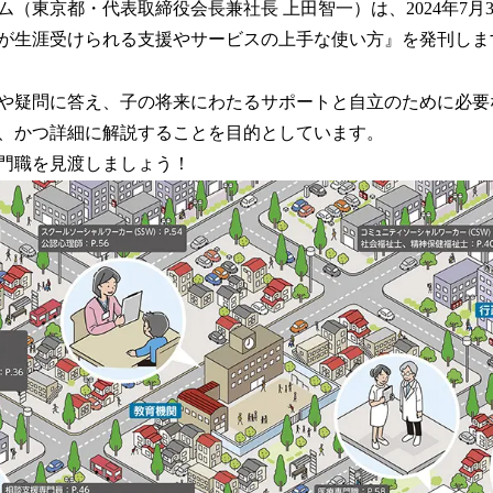
（東京都・代表取締役会長兼社長 上田智一）は、2024年7月
！
数
が生涯受けられる支援やサービスの上手な使い方』を発刊しま
を
読
や疑問に答え、子の将来にわたるサポートと自立のために必要
み
込
、かつ詳細に解説することを目的としています。
み
門職を見渡しましょう！
中
で
す