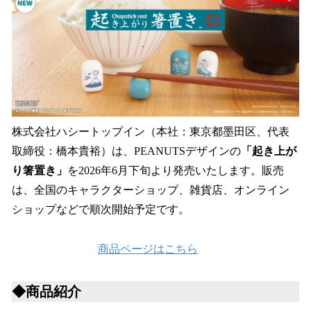
数
を
読
み
込
み
中
で
す
株式会社ハシートップイン（本社：東京都墨田区、代表
取締役：橋本貴裕）は、PEANUTSデザインの
「起き上が
り箸置き」
を2026年6月下旬より発売いたします。販売
は、全国のキャラクターショップ、雑貨店、オンライン
ショップなどで順次開始予定です。
商品ページはこちら
◆商品紹介