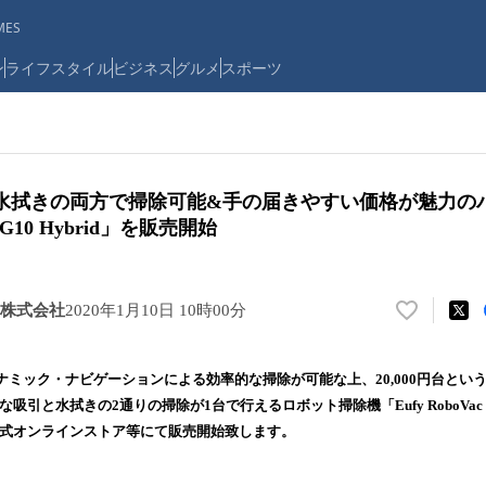
ES
ン
ライフスタイル
ビジネス
グルメ
スポーツ
引と水拭きの両方で掃除可能&手の届きやすい価格が魅力の
c G10 Hybrid」を販売開始
株式会社
2020年1月10日 10時00分
い
い
ね
ナミック・ナビゲーションによる効率的な掃除が可能な上、20,000円台とい
！
な吸引と水拭きの2通りの掃除が1台で行えるロボット掃除機「Eufy RoboVac G10
数
er公式オンラインストア等にて販売開始致します。
を
読
み