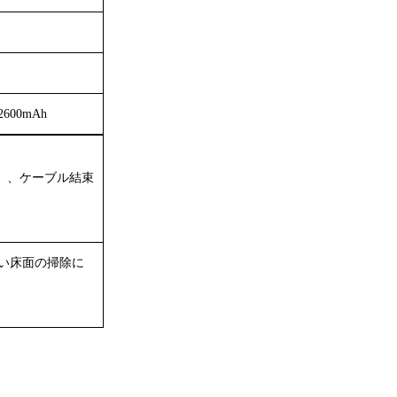
 2600mAh
）、ケーブル結束
の硬い床面の掃除に