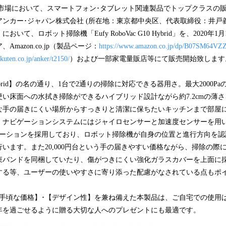
込
C市場において、スマートフォン･タブレット関連製品でトップクラスの販売
み
ンカー･ジャパン株式会社 (所在地：東京都中央区、代表取締役：井戸義
中
おいて、ロボット掃除機「Eufy RoboVac G10 Hybrid」を、2020年1
で
mazon.co.jp（製品ページ：
https://www.amazon.co.jp/dp/B07SM64VZ
す
akuten.co.jp/anker/t2150/
）および一部家電量販店等にて販売開始致します
brid】の名の通り、1台で2通りの掃除に対応できる器用さ。最大2000P
い床面への水拭き掃除ができるハイブリッド設計ながら約7.2cmの薄
な手の届きにくい場所からすっきりと清潔に保ちたいキッチンまで部屋
。ナビゲーションシステムにはジャイロセンサーと加速度センサーを用い
ゲーションを採用しており、ロボット掃除機が自身の位置と進行方向を認
います。また20,000円台という手の届きやすい価格ながら、掃除の際
束バンドを同梱していたり、傷がつきにくい強化ガラスカバーを上面に
する等、ユーザーの使いやすさに寄り添った配慮がなされている点もポ
【手頃な価格】･【デザイン性】を兼ね備えた本製品は、ご自宅での使用
年を過ごせるように贈る大切な人へのプレゼントにも最適です。