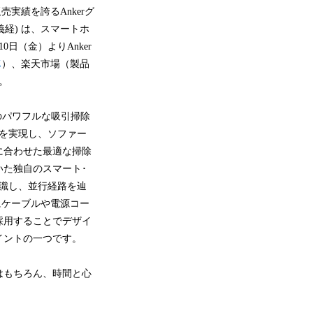
実績を誇るAnkerグ
経) は、スマートホ
月10日（金）よりAnker
Z
）、楽天市場（製品
。
aのパワフルな吸引掃除
さを実現し、ソファー
に合わせた最適な掃除
た独自のスマート･
識し、並行経路を辿
にケーブルや電源コー
採用することでデザイ
イントの一つです。
はもちろん、時間と心