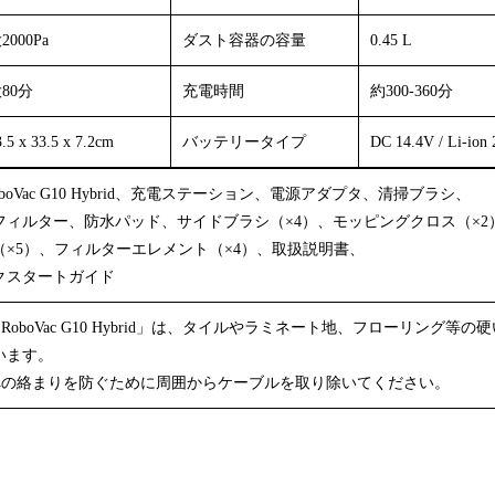
2000Pa
ダスト容器の容量
0.45 L
80分
充電時間
約300-360分
5 x 33.5 x 7.2cm
バッテリータイプ
DC 14.4V / Li-ion
 RoboVac G10 Hybrid、充電ステーション、電源アダプタ、清掃ブラシ、
フィルター、防水パッド、サイドブラシ（×4）、モッピングクロス（×2
（×5）、フィルターエレメント（×4）、取扱説明書、
クスタートガイド
fy RoboVac G10 Hybrid」は、タイルやラミネート地、フローリング等
います。
器への絡まりを防ぐために周囲からケーブルを取り除いてください。