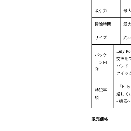
吸引力
最大
掃除時間
最大
サイズ
約33.
Eufy
パッケ
交換用
ージ内
バンド
容
クイッ
-「Eu
特記事
適して
項
- 機
販売価格