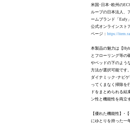
米国･日本･欧州のE
ループの日本法人、ア
ームブランド「Eufy」に
公式オンラインストア、A
ページ：
https://item.r
本製品の魅力は【Hy
とフローリング等の硬
やベッドの下のよう
方法が選択可能です
ダイナミック･ナビ
ってくまなく掃除を行
ドをまとめられる結
ン性と機能性を両立
【優れた機能性】･
にゆとりを持った一