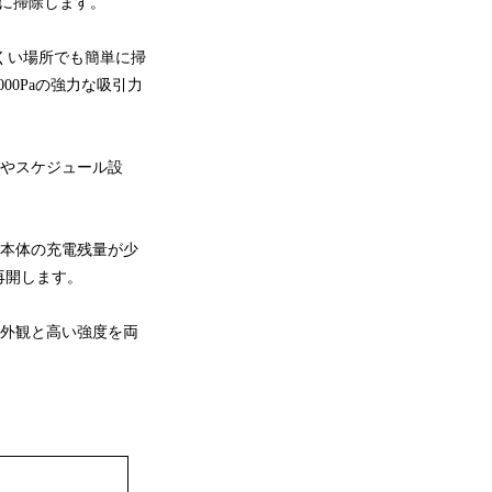
に掃除します。
にくい場所でも簡単に掃
000Paの強力な吸引力
ルやスケジュール設
本体の充電残量が少
再開します。
外観と高い強度を両