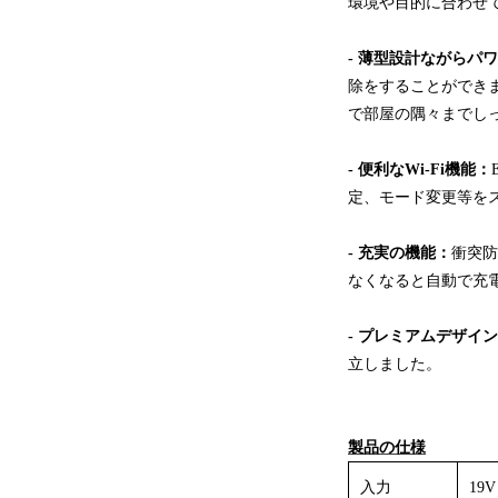
環境や目的に合わせ
- 薄型設計ながらパ
除をすることができます。
で部屋の隅々までし
- 便利なWi-Fi機能：
定、モード変更等を
- 充実の機能：
衝突防
なくなると自動で充
- プレミアムデザイ
立しました。
製品の仕様
入力
19V