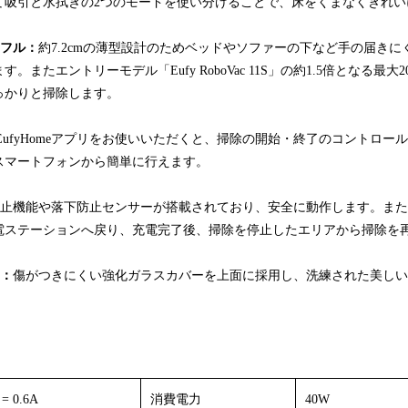
て吸引と水拭きの2つのモードを使い分けることで、床をくまなくきれい
ワフル：
約7.2cmの薄型設計のためベッドやソファーの下など手の届き
またエントリーモデル「Eufy RoboVac 11S」の約1.5倍となる最大2
っかりと掃除します。
EufyHomeアプリをお使いいただくと、掃除の開始・終了のコントロー
スマートフォンから簡単に行えます。
止機能や落下防止センサーが搭載されており、安全に動作します。また
電ステーションへ戻り、充電完了後、掃除を停止したエリアから掃除を
ン：
傷がつきにくい強化ガラスカバーを上面に採用し、洗練された美しい
 = 0.6A
消費電力
40W