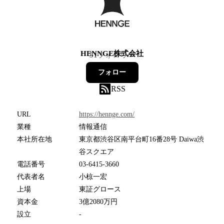
HENNGE株式会社
51
フォロワー
フォロー
RSS
URL
https://hennge.com/
業種
情報通信
本社所在地
東京都渋谷区南平台町16番28号 Daiwa渋
谷スクエア
電話番号
03-6415-3660
代表者名
小椋一宏
上場
東証グロース
資本金
3億2080万円
設立
-