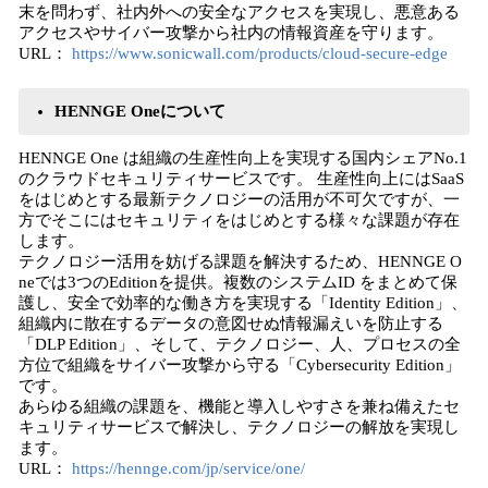
末を問わず、社内外への安全なアクセスを実現し、悪意ある
アクセスやサイバー攻撃から社内の情報資産を守ります。
URL：
https://www.sonicwall.com/products/cloud-secure-edge
HENNGE Oneについて
HENNGE One は組織の生産性向上を実現する国内シェアNo.1
のクラウドセキュリティサービスです。 生産性向上にはSaaS
をはじめとする最新テクノロジーの活用が不可欠ですが、一
方でそこにはセキュリティをはじめとする様々な課題が存在
します。
テクノロジー活用を妨げる課題を解決するため、HENNGE O
neでは3つのEditionを提供。複数のシステムID をまとめて保
護し、安全で効率的な働き方を実現する「Identity Edition」、
組織内に散在するデータの意図せぬ情報漏えいを防止する
「DLP Edition」、そして、テクノロジー、人、プロセスの全
方位で組織をサイバー攻撃から守る「Cybersecurity Edition」
です。
あらゆる組織の課題を、機能と導入しやすさを兼ね備えたセ
キュリティサービスで解決し、テクノロジーの解放を実現し
ます。
URL：
https://hennge.com/jp/service/one/