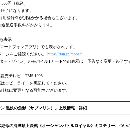
550円（税込）
行終了になります。
タル利用登録料が別途かかる場合もございます。
別途配送手数料がかかります。
でも表示
スマートフォンアプリ）でも表示されます。
ページをご確認ください。
https://tfan.jp/mobat/
クターデザイン）のモバイルTカードでの表示は、予告なく変更・終了す
売テレビ・TMS 1996
際はコピーライトを明記してください。
為仕様は変更となる可能性ございます。
ナン 黒鉄の魚影（サブマリン）」上映情報 詳細
絶体絶命の海洋頂上決戦《オーシャンバトルロイヤル》ミステリー、つい