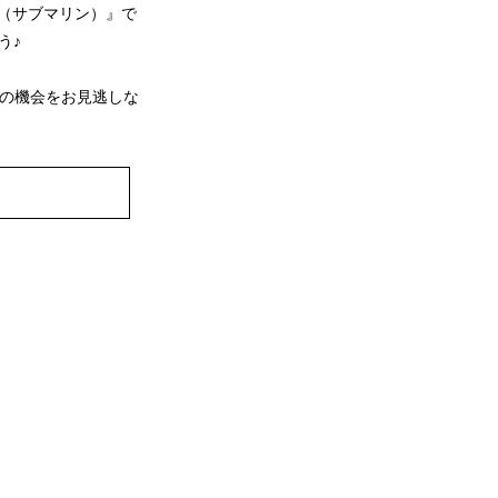
影（サブマリン）』で
う♪
この機会をお見逃しな