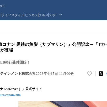
ES
ン
ライフスタイル
ビジネス
グルメ
スポーツ
偵コナン 黒鉄の魚影（サブマリン）』公開記念～「Tカ
）」が登場
WEB発行受付開始！
テインメント株式会社
2023年4月5日 11時00分
い
い
ね
ン2023ver.）」公式サイト
！
ature/conan2304
数
を
読