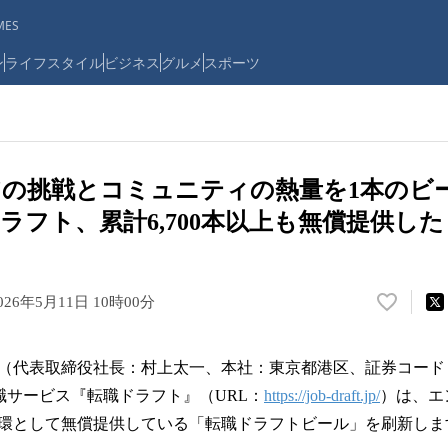
ES
ン
ライフスタイル
ビジネス
グルメ
スポーツ
の挑戦とコミュニティの熱量を1本のビ
ラフト、累計6,700本以上も無償提供し
026年5月11日 10時00分
い
い
ね
（代表取締役社長：村上太一、本社：東京都港区、証券コード：6
！
数
職サービス『転職ドラフト』（URL：
https://job-draft.jp/
）は、エ
を
環として無償提供している「転職ドラフトビール」を刷新しま
読