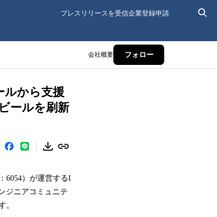
プレスリリースを受信
企業登録申請
会社概要
フォロー
ールから支援
たビールを刷新
054）が運営するI
ンジニアコミュニテ
す。