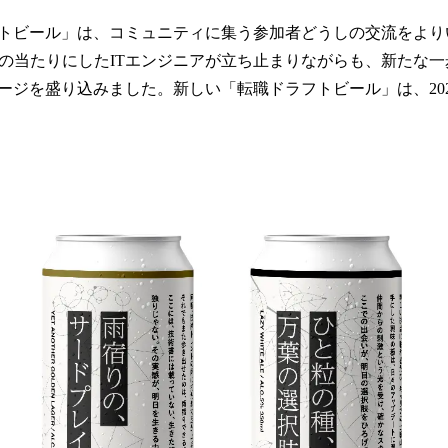
み
込
トビール」は、コミュニティに集う参加者どうしの交流をより
み
目の当たりにしたITエンジニアが立ち止まりながらも、新たな
中
ージを盛り込みました。新しい「転職ドラフトビール」は、2026
で
す