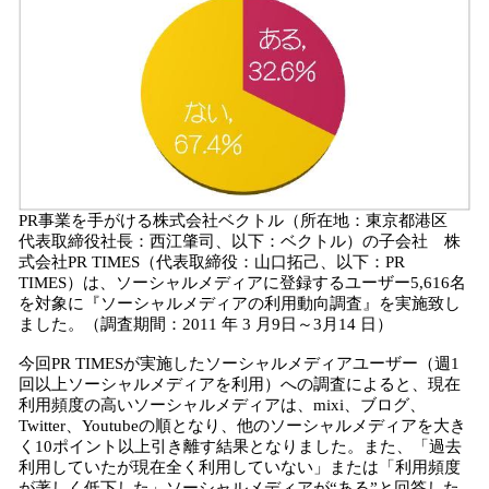
を
読
み
込
み
中
で
す
PR事業を手がける株式会社ベクトル（所在地：東京都港区
代表取締役社長：西江肇司、以下：ベクトル）の子会社 株
式会社PR TIMES（代表取締役：山口拓己、以下：PR
TIMES）は、ソーシャルメディアに登録するユーザー5,616名
を対象に『ソーシャルメディアの利用動向調査』を実施致し
ました。（調査期間：2011 年 3 月9日～3月14 日）
今回PR TIMESが実施したソーシャルメディアユーザー（週1
回以上ソーシャルメディアを利用）への調査によると、現在
利用頻度の高いソーシャルメディアは、mixi、ブログ、
Twitter、Youtubeの順となり、他のソーシャルメディアを大き
く10ポイント以上引き離す結果となりました。また、「過去
利用していたが現在全く利用していない」または「利用頻度
が著しく低下した」ソーシャルメディアが“ある”と回答した