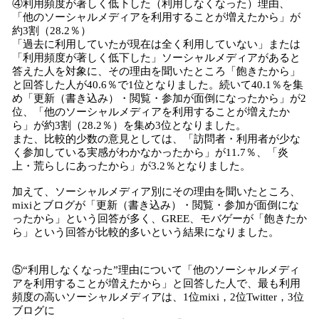
④利用頻度が著しく低下した（利用しなくなった）理由、
「他のソーシャルメディアを利用することが増えたから」が
約3割（28.2％）
「過去に利用していたが現在は全く利用していない」または
「利用頻度が著しく低下した」ソーシャルメディアがあると
答えた人を対象に、その理由を聞いたところ「飽きたから」
と回答した人が40.6％で1位となりました。続いて40.1％を集
め「更新（書き込み）・閲覧・参加が面倒になったから」が2
位、「他のソーシャルメディアを利用することが増えたか
ら」が約3割（28.2％）を集め3位となりました。
また、比較的少数の意見としては、「訪問者・利用者が少な
く参加している実感がわかなかったから」が11.7％、「炎
上・荒らしにあったから」が3.2％となりました。
加えて、ソーシャルメディア別にその理由を聞いたところ、
mixiとブログが「更新（書き込み）・閲覧・参加が面倒にな
ったから」という回答が多く、GREE、モバゲーが「飽きたか
ら」という回答が比較的多いという結果になりました。
⑤“利用しなくなった”理由について「他のソーシャルメディ
アを利用することが増えたから」と回答した人で、最も利用
頻度の高いソーシャルメディアは、1位mixi，2位Twitter，3位
ブログに