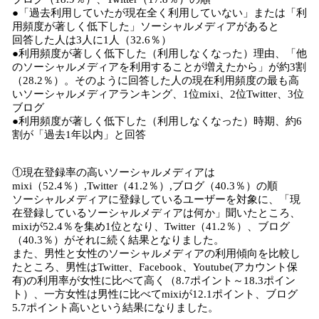
●「過去利用していたが現在全く利用していない」または「利
用頻度が著しく低下した」ソーシャルメディアがあると
回答した人は3人に1人（32.6％）
●利用頻度が著しく低下した（利用しなくなった）理由、「他
のソーシャルメディアを利用することが増えたから」が約3割
（28.2％）。そのように回答した人の現在利用頻度の最も高
いソーシャルメディアランキング、1位mixi、2位Twitter、3位
ブログ
●利用頻度が著しく低下した（利用しなくなった）時期、約6
割が「過去1年以内」と回答
①現在登録率の高いソーシャルメディアは
mixi（52.4％）,Twitter（41.2％）,ブログ（40.3％）の順
ソーシャルメディアに登録しているユーザーを対象に、「現
在登録しているソーシャルメディアは何か」聞いたところ、
mixiが52.4％を集め1位となり、Twitter（41.2％）、ブログ
（40.3％）がそれに続く結果となりました。
また、男性と女性のソーシャルメディアの利用傾向を比較し
たところ、男性はTwitter、Facebook、Youtube(アカウント保
有)の利用率が女性に比べて高く（8.7ポイント～18.3ポイン
ト）、一方女性は男性に比べてmixiが12.1ポイント、ブログ
5.7ポイント高いという結果になりました。