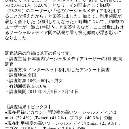
人は3人に1人（32.6％）となり、その理由として約3割
（28.2％）のユーザーが「他のソーシャルメディアを利用す
ることが増えたから」と回答しました。加えて、利用頻度が
著しく低下した（利用しなくなった）時期について、約6割の
ユーザーが「過去1年以内」と回答するなど、ここ最近におけ
るソーシャルメディア間の活発な乗り換え傾向が浮き彫りに
なりました。
調査結果の詳細は以下の通りです。
・調査主旨 日本国内ソーシャルメディアユーザーの利用動向
調査
・調査方法 インターネットを利用したアンケート調査
・調査地域 全国
・調査対象 10代～60代・男女
・有効回答数 5,616名
・調査期間 2011 年 3 月9日～3月14 日
【調査結果トピックス】
●現在登録/アカウント開設率の高いソーシャルメディアは
mixi（52.4％）,Twitter（41.2％）,ブログ（40.3％）の順
●現在利用頻度の高いソーシャルメディアはmixi（23.9％）、
ブログ（18.9％）、Twitter（17.8％）の順