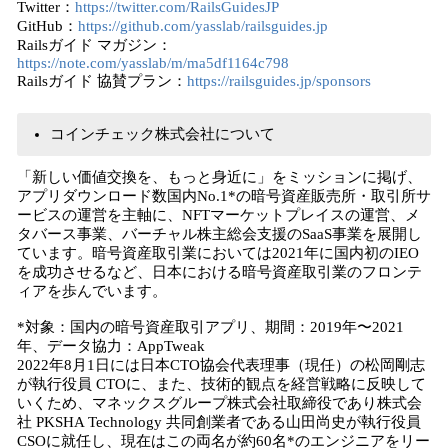
Twitter：
https://twitter.com/RailsGuidesJP
GitHub：
https://github.com/yasslab/railsguides.jp
Railsガイド マガジン：
https://note.com/yasslab/m/ma5df1164c798
Railsガイド 協賛プラン：
https://railsguides.jp/sponsors
コインチェック株式会社について
「新しい価値交換を、もっと身近に」をミッションに掲げ、
アプリダウンロード数国内No.1*の暗号資産販売所・取引所サ
ービスの運営を主軸に、NFTマーケットプレイスの運営、メ
タバース事業、バーチャル株主総会支援のSaaS事業を展開し
ています。暗号資産取引業においては2021年に国内初のIEO
を成功させるなど、日本における暗号資産取引業のフロンテ
ィアを歩んでいます。
*対象：国内の暗号資産取引アプリ、期間：2019年〜2021
年、データ協力：AppTweak
2022年8月1日には日本CTO協会代表理事（現任）の松岡剛志
が執行役員 CTOに、また、技術的観点を経営戦略に反映して
いくため​​、マネックスグループ株式会社取締役であり株式会
社 PKSHA Technology 共同創業者である山田尚史が執行役員
CSOに就任し、現在はこの両名が約60名*のエンジニアをリー