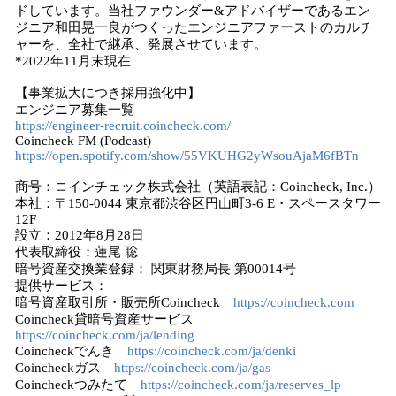
ドしています。当社ファウンダー&アドバイザーであるエン
ジニア和田晃一良がつくったエンジニアファーストのカルチ
ャーを、全社で継承、発展させています。
*2022年11月末現在
【事業拡大につき採用強化中】
エンジニア募集一覧
https://engineer-recruit.coincheck.com/
Coincheck FM (Podcast)
https://open.spotify.com/show/55VKUHG2yWsouAjaM6fBTn
商号：コインチェック株式会社（英語表記：Coincheck, Inc.）
本社：〒150-0044 東京都渋谷区円山町3-6 E・スペースタワー
12F
設立：2012年8月28日
代表取締役：蓮尾 聡
暗号資産交換業登録： 関東財務局長 第00014号
提供サービス：
暗号資産取引所・販売所Coincheck
https://coincheck.com
Coincheck貸暗号資産サービス
https://coincheck.com/ja/lending
Coincheckでんき
https://coincheck.com/ja/denki
Coincheckガス
https://coincheck.com/ja/gas
Coincheckつみたて
https://coincheck.com/ja/reserves_lp