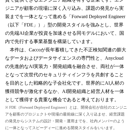
ジニアが顧客の現場に深く入り込み、課題の発見から実
装までを一体となって進める「Forward Deployed Engineer
（以下「FDE」）」型の開発スタイルを強みとし、世界
の先端AI企業が投資を加速させる同モデルにおいて、国
内で先行する事業基盤を構築しています。
本件は、Caccoが長年蓄積してきた不正検知関連の膨大
なデータおよびデータサイエンスの専門性と、Anycloud
の先進的なAI実装力・開発組織を融合させ、両社が一体
となって次世代のセキュリティインフラを共創すること
を目的とした戦略的な子会社化です。世界的にAI人材の
獲得競争が激化するなか、AI開発組織と経営人材を一体
として獲得する貴重な機会であると考えております。
※ FDE（Forward Deployed Engineer）とは、開発会社が自社のエンジニ
アを顧客のプロジェクトや現場の最前線に深く入り込ませ、経営課題
の発見からシステムの設計・開発・運用までを、社内メンバーのよう
に一体となってスピーディーに進める開発スタイルをいいます。