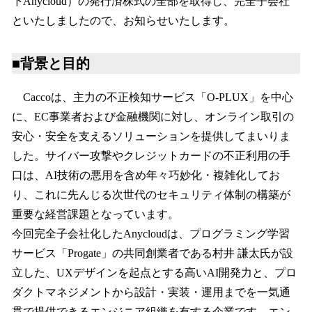
下Anycloud）の発行済株式の全部を取得し、完全子会社
といたしましたので、お知らせいたします。
■背景と目的
Caccoは、主力の不正検知サービス「O-PLUX」を中心
に、EC事業者および金融機関に対し、オンライン取引の
安心・安全を支えるソリューションを提供してまいりま
した。サイバー攻撃やクレジットカードの不正利用の手
口は、AI技術の悪用を含め年々巧妙化・複雑化してお
り、これに先んじる次世代のセキュリティ体制の構築が
重要な経営課題となっています。
今回完全子会社化したAnycloudは、プログラミング学習
サービス「Progate」の共同創業者である村井 謙太氏が設
立した、UXデザインを起点とする高いAI開発力と、プロ
ダクトマネジメントから設計・実装・運用までを一気通
貫で提供できるエンジニア組織を有する企業です。エン