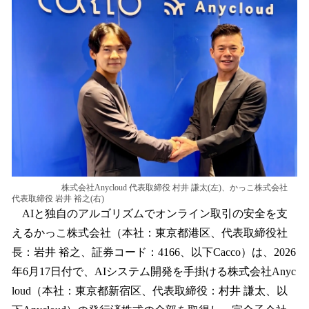
を
読
み
込
み
中
で
す
株式会社Anycloud 代表取締役 村井 謙太(左)、かっこ株式会社
代表取締役 岩井 裕之(右)
AIと独自のアルゴリズムでオンライン取引の安全を支
えるかっこ株式会社（本社：東京都港区、代表取締役社
長：岩井 裕之、証券コード：4166、以下Cacco）は、2026
年6月17日付で、AIシステム開発を手掛ける株式会社Anyc
loud（本社：東京都新宿区、代表取締役：村井 謙太、以