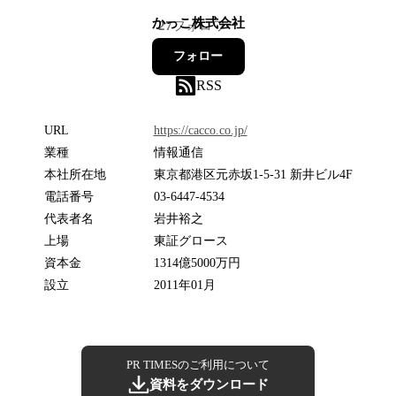
かっこ株式会社
27
フォロワー
フォロー
RSS
URL
https://cacco.co.jp/
業種
情報通信
本社所在地
東京都港区元赤坂1-5-31 新井ビル4F
電話番号
03-6447-4534
代表者名
岩井裕之
上場
東証グロース
資本金
1314億5000万円
設立
2011年01月
PR TIMESのご利用について
資料をダウンロード