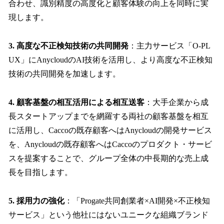
合わせ、識別精度の高度化と顧客体験の向上を同時に実
現します。
3. 高度な不正検知技術の共同開発
：主力サービス「O-PL
UX」にAnycloudのAI技術を活用し、より高度な不正検知
技術の共同開発を加速します。
4. 顧客基盤の相互活用による相互送客
：大手企業から成
長スタートアップまでを網羅する両社の顧客基盤を相互
に活用し、Caccoの既存顧客へはAnycloudの開発サービス
を、Anycloudの既存顧客へはCaccoのプロダクト・サービ
スを提案することで、グループ全体の中長期的な売上成
長を目指します。
5. 採用力の強化
：「Progate共同創業者×AI開発×不正検知
サービス」という他社にはないユニークな組織ブランド