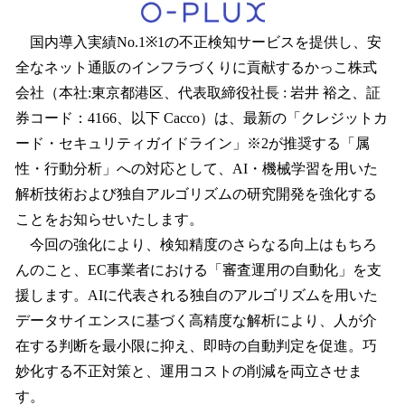
数
を
国内導入実績No.1※1の不正検知サービスを提供し、安
読
全なネット通販のインフラづくりに貢献するかっこ株式
み
込
会社（本社:東京都港区、代表取締役社長 : 岩井 裕之、証
み
券コード：4166、以下 Cacco）は、最新の「クレジットカ
中
ード・セキュリティガイドライン」※2が推奨する「属
で
す
性・行動分析」への対応として、AI・機械学習を用いた
解析技術および独自アルゴリズムの研究開発を強化する
ことをお知らせいたします。
今回の強化により、検知精度のさらなる向上はもちろ
んのこと、EC事業者における「審査運用の自動化」を支
援します。AIに代表される独自のアルゴリズムを用いた
データサイエンスに基づく高精度な解析により、人が介
在する判断を最小限に抑え、即時の自動判定を促進。巧
妙化する不正対策と、運用コストの削減を両立させま
す。