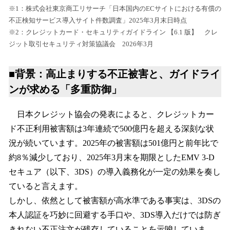
※1：株式会社東京商工リサーチ「日本国内のECサイトにおける有償の
不正検知サービス導入サイト件数調査」2025年3月末日時点
※2：クレジットカード・セキュリティガイドライン 【6.1 版】 クレ
ジット取引セキュリティ対策協議会 2026年3月
■背景：高止まりする不正被害と、ガイドライ
ンが求める「多重防御」
日本クレジット協会の発表によると、クレジットカー
ド不正利用被害額は3年連続で500億円を超える深刻な状
況が続いています。2025年の被害額は501億円と前年比で
約8％減少しており、2025年3月末を期限としたEMV 3-D
セキュア（以下、3DS）の導入義務化が一定の効果を奏し
ていると言えます。
しかし、依然として被害額が高水準である事実は、3DSの
本人認証を巧妙に回避する手口や、3DS導入だけでは防ぎ
きれない不正注文が残存していることを示唆していま