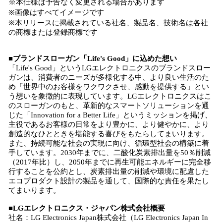
※本仕様は予告なく変更される場合があります
※画像はすべてイメージです
※本リリースに掲載されている社名、製品名、技術名は各社
の商標または登録商標です
■ブランドスローガン「Life's Good」に込めた想い
「Life's Good」というLGエレクトロニクスのブランドスロー
ガンは、消費者のニーズが多様化する中、より良い生活のた
め「世界中のお客様をワクワクさせ、感動を提供する」とい
う想いを象徴的に表現しています。LGエレクトロニクスはこ
のスローガンのもと、革新的なスマートソリューションを通
じた「Innovation for a Better Life」というミッションを掲げ、
主役であるお客様の日常をより豊かに、より健やかに、より
創造的なひとときを堪能する喜びをもたらしてまいります。
また、持続可能な社会の実現に向け、循環型社会の構築に着
手しています。2030年までに、二酸化炭素排出量を50％削減
（2017年比）し、2050年までに再生可能エネルギーに完全移
行することを公約とし、炭素排出量の削減や環境に配慮した
エコプロダクト設計の製品を通して、国際的な責任を果たし
てまいります。
■LGエレクトロニクス・ジャパン株式会社概要
社名：LG Electronics Japan株式会社（LG Electronics Japan In