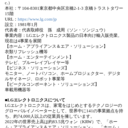
c.）
本社：〒104-8301東京都中央区京橋2-1-3 京橋トラストタワー
15階
URL：
https://www.lg.com/jp
設立：1981年1月
代表者：代表取締役 孫 成周（ソン・ソンジュウ）
事業内容：LGエレクトロニクス製品の日本向け輸入販売業。
現在は4事業を展開
【ホーム・アプライアンス＆エア・ソリューション】
衣類リフレッシュ機等
【ホーム・エンターテインメント】
テレビ、ブルーレイプレイヤー等
【ビジネス・ソリューションズ】
モニター、ノートパソコン、ホームプロジェクター、デジタ
ルサイネージ、ロボット事業等
【ビークルコンポーネント・ソリューションズ】
車載用機器等
■LGエレクトロニクスについて
LGエレクトロニクスは、家電をはじめとするテクノロジーの
グローバルイノベーターとして、世界中に141の事業拠点を持
ち、約74,000人以上の従業員を擁しています。
2022年の世界売上高は約83.5兆ウォン（KRW）で、「ホー
ム・アプライアンス＆エア・ソリューション」、「ホーム・