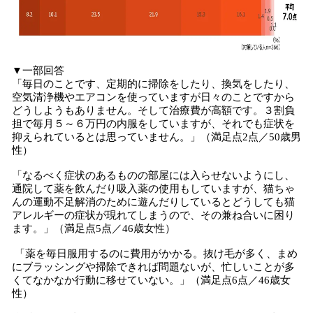
▼一部回答
「毎日のことです、定期的に掃除をしたり、換気をしたり、
空気清浄機やエアコンを使っていますが日々のことですから
どうしようもありません。そして治療費が高額です。３割負
担で毎月５～６万円の内服をしていますが、それでも症状を
抑えられているとは思っていません。」（満足点2点／50歳男
性）
「なるべく症状のあるものの部屋には入らせないようにし、
通院して薬を飲んだり吸入薬の使用もしていますが、猫ちゃ
んの運動不足解消のために遊んだりしているとどうしても猫
アレルギーの症状が現れてしまうので、その兼ね合いに困り
ます。」（満足点5点／46歳女性）
「薬を毎日服用するのに費用がかかる。抜け毛が多く、まめ
にブラッシングや掃除できれば問題ないが、忙しいことが多
くてなかなか行動に移せていない。」（満足点6点／46歳女
性）