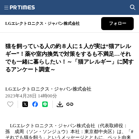
LGエレクトロニクス・ジャパン株式会社
フォロー
猫を飼っている人の約８人に１人が実は“猫アレル
ギー”！薬や室内換気で対策をするも不満足…それ
でも一緒に暮らしたい！～「猫アレルギー」に関す
るアンケート調査～
LGエレクトロニクス・ジャパン株式会社
2023年4月28日 14時00分
い
い
ね
LGエレクトロニクス・ジャパン株式会社（代表取締役：
！
孫 成周（ソン・ソンジュウ）本社：東京都中央区）は、「#
数
それでも猫を飼う」というメッセージとともに、ペット由来