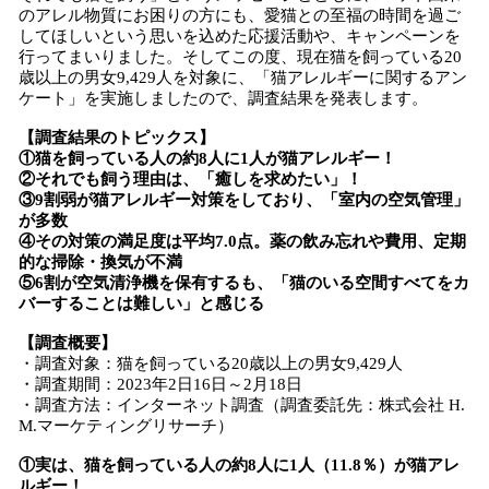
を
のアレル物質にお困りの方にも、愛猫との至福の時間を過ご
読
してほしいという思いを込めた応援活動や、キャンペーンを
み
行ってまいりました。そしてこの度、現在猫を飼っている20
込
歳以上の男女9,429人を対象に、「猫アレルギーに関するアン
み
ケート」を実施しましたので、調査結果を発表します。
中
【調査結果のトピックス】
で
①猫を飼っている人の約8人に1人が猫アレルギー！
す
②それでも飼う理由は、「癒しを求めたい」！
③9割弱が猫アレルギー対策をしており、「室内の空気管理」
が多数
④その対策の満足度は平均7.0点。薬の飲み忘れや費用、定期
的な掃除・換気が不満
⑤6割が空気清浄機を保有するも、「猫のいる空間すべてをカ
バーすることは難しい」と感じる
【調査概要】
・調査対象：猫を飼っている20歳以上の男女9,429人
・調査期間：2023年2日16日～2月18日
・調査方法：インターネット調査（調査委託先：株式会社 H.
M.マーケティングリサーチ）
①実は、猫を飼っている人の約8人に1人（11.8％）が猫アレ
ルギー！