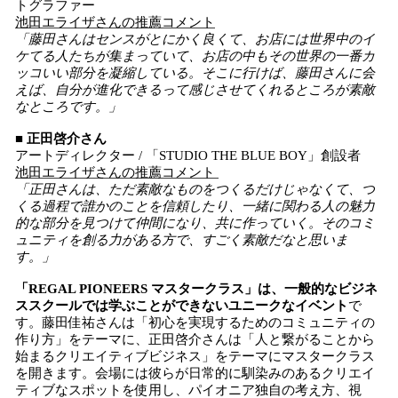
トグラファー
池田エライザさんの推薦コメント
「藤田さんはセンスがとにかく良くて、お店には世界中のイ
ケてる人たちが集まっていて、お店の中もその世界の一番カ
ッコいい部分を凝縮している。そこに行けば、藤田さんに会
えば、自分が進化できるって感じさせてくれるところが素敵
なところです。」
■ 正田啓介さん
アートディレクター / 「STUDIO THE BLUE BOY」創設者
池田エライザさんの推薦コメント
「正田さんは、ただ素敵なものをつくるだけじゃなくて、つ
くる過程で誰かのことを信頼したり、一緒に関わる人の魅力
的な部分を見つけて仲間になり、共に作っていく。そのコミ
ュニティを創る力がある方で、すごく素敵だなと思いま
す。」
「REGAL PIONEERS マスタークラス」は、一般的なビジネ
ススクールでは学ぶことができないユニークなイベント
で
す。藤田佳祐さんは「初心を実現するためのコミュニティの
作り方」をテーマに、正田啓介さんは「人と繋がることから
始まるクリエイティブビジネス」をテーマにマスタークラス
を開きます。会場には彼らが日常的に馴染みのあるクリエイ
ティブなスポットを使用し、パイオニア独自の考え方、視