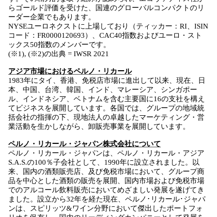
らゴールド評価を受けた、国連のグローバルコンパクトのリ
ーダー企業でもあります。
NYSEユーロネクストに上場しており（ティッカー：RI、ISIN
コード：FR0000120693）、CAC40指数およびユーロ・スト
ックス50指数のメンバーです。
(※1), (※2)の出典 = IWSR 2021
アジア市場におけるペルノ・リカール
1983年にタイ、香港、免税店市場に進出して以来、現在、日
本、中国、台湾、韓国、インド、マレーシア、シンガポー
ル、インドネシア、ベトナムを含む主要国に16の支社を構え
てビジネスを展開しています。各国では、グループの地域統
括会社の指揮の下、現地法人の卓越したマーケティング・営
業活動を生かしながら、卸販売事業を展開しています。
ペルノ・リカール・ジャパン株式会社について
ペルノ・リカール・ジャパンは、ペルノ・リカール・アジア
S.A.S.の100％子会社として、1990年に設立されました。以
来、国内の酒類販売店、及び免税市場において、グループ商
品を中心とした酒類の販売を展開、国内市場および免税市場
でのアルコール飲料販売においてめざましい発展を遂げてき
ました。設立から32年を経た現在、ペルノ･リカール･ジャパ
ンは、スピリッツ&ワイン分野において傑出したポートフォ