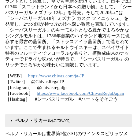
ランドとして躍進し、今でも革新を続けています。日本では2
013年「スコットランドから日本への贈り物」として、「シー
バスリーガル ミズナラ 12年」を発売。そして2020年には
「シーバスリーガル18年 ミズナラ カスク フィニッシュ」を
発売し、2つの国が持つ匠の技へ深い敬意を表現しています。
「シーバスリーガル」のキーモルトとなる豊かでまろやかな
シングルモルトは、1786年創業のハイランド地方キースに現
存する最古の蒸留所、「ストラスアイラ蒸留所」で造られて
います。ここで生まれるモルトウイスキーは、スペイサイド
特有のフルーティでフローラルな香りと、樽熟成由来のナッ
ティーでドライな味わいが特長で、「シーバスリーガル」の
リッチでまろやかな味わいに貢献しています。
［WEB］
https://www.chivas.com/ja-JP
［Twitter］ @ChivasRegalJP
［Instagram］ @chivasregaljp
［Facebook］
https://www.facebook.com/ChivasRegalJapan
［Hashtag］ #シーバスリーガル #ハートをそそごう
ペルノ・リカールについて
ペルノ・リカールは世界第2位(※1)のワイン＆スピリッツメ