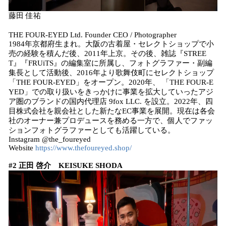
藤田 佳祐
THE FOUR-EYED Ltd. Founder CEO / Photographer
1984年京都府生まれ。大阪の古着屋・セレクトショップで小
売の経験を積んだ後、2011年上京。その後、雑誌『STREE
T』『FRUiTS』の編集室に所属し、フォトグラファー・副編
集長として活動後、2016年より歌舞伎町にセレクトショップ
「THE FOUR-EYED」をオープン。2020年、 「THE FOUR-E
YED」での取り扱いをきっかけに事業を拡大していったアジ
ア圏のブランドの国内代理店 9fox LLC. を設立。2022年、四
目株式会社を親会社とした新たなEC事業を展開。現在は各会
社のオーナー兼プロデュースを務める一方で、個人でファッ
ションフォトグラファーとしても活躍している。
Instagram @the_foureyed
Website
https://www.thefoureyed.shop/
#2 正田 啓介 KEISUKE SHODA