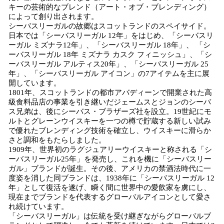
キーの芸術的なブレンド（アート・オブ・ブレンディング）
によって創り出されます。
シーバスリーガルの故郷はスコットランドのスペイサイド。
日本では「シーバスリーガル 12年」をはじめ、「シーバスリ
ーガル ミズナラ12年」、「シーバスリーガル 18年」、 「シ
ーバスリーガル 18年 ミズナラ カスク フィニッシュ」、「シ
ーバスリーガル アルティス20年」、「シーバスリーガル 25
年」、「シーバスリーガル アイコン」の7アイテムを主に展
開しています。
1801年、スコットランドの都市アバディーンで開業された高
級食料品店の事業を引き継いだジェームスとジョンのシーバ
ス兄弟は、後にシーバス・ブラザーズ社を設立。19世紀にモ
ルトとグレーンウイスキーを一つの樽で貯蔵する新しい試み
で優れたブレンディング技術を確立し、ウイスキーに滑らか
さと調和をもたらしました。
1909年、世界初のラグジュアリーウイスキーと称される「シ
ーバスリーガル25年」を発売し、これを機に「シーバスリー
ガル」ブランドが誕生。その後、アメリカの禁酒法時代に一
度姿を消した同ブランドは、1938年に「シーバスリーガル 12
年」として復活を遂げ、瞬く間に世界中の愛飲家を虜にし、
現在までブランドを代表するグローバルアイコンとして愛さ
れ続けています。
「シーバスリーガル」は伝統を受け継ぎながらグローバルブ