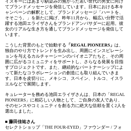
イスキーにはあまり馴染みの無かった若い世代の男女に向け
てブランドメッセージを発信しています。日本における本キ
ャンペーンの解釈として、ブランドメッセージ「ハートを、
そそごう。」を新たに掲げ、昨年11月から、幅広い分野で活
躍する池田エライザさんをブランドアンバサダーに起用。彼
女のリアルな生き方を通してブランドメッセージを発信して
います。
こうした背景のもとで始動する
「REGAL PIONEERS」
は、
独自のやり方でトレンドを生み出し、周囲にインスピレーシ
ョンを与えるカルチャーシーンのパイオニアたちと、その周
囲に広がるコミュニティをサポートし、さらなる発展を目指
すプロジェクトです。また、継続的なパートナーシップによ
って新たなコラボレーションの創造にも取り組んでいきま
す。日本を皮切りに、メキシコ、スペイン、トルコ、イスラ
エルなどで展開します。
キュレーターを務める池田エライザさんは、日本の「REGAL
PIONEERS」に相応しい人物として、ご自身の友人であり、
そのセンスやコミュニティを創る力に絶大な信頼を置く2人を
選出しました。
■
藤田佳祐さん
セレクトショップ「THE FOUR-EYED」ファウンダー / フォ