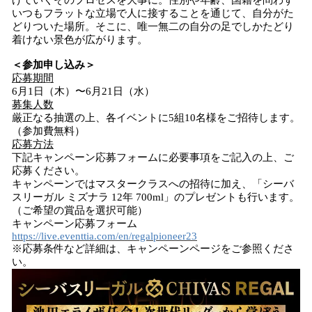
げていくそのプロセスを大事に。性別や年齢、国籍を問わず
いつもフラットな立場で人に接することを通じて、自分がた
どりついた場所。そこに、唯一無二の自分の足でしかたどり
着けない景色が広がります。
＜参加申し込み＞
応募期間
6月1日（木）〜6月21日（水）
募集人数
厳正なる抽選の上、各イベントに5組10名様をご招待します。
（参加費無料）
応募方法
下記キャンペーン応募フォームに必要事項をご記入の上、ご
応募ください。
キャンペーンではマスタークラスへの招待に加え、「シーバ
スリーガル ミズナラ 12年 700ml」のプレゼントも行います。
（ご希望の賞品を選択可能）
キャンペーン応募フォーム
https://live.eventtia.com/en/regalpioneer23
※応募条件など詳細は、キャンペーンページをご参照くださ
い。