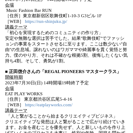
会場
Music Fashion Bar RUN
［住所］東京都新宿区歌舞伎町1-10-3 G3ビル 1F
［WEB］
https://run-shinjuku.jp/
講義テーマ
「初心を実現するためのコミュニティの作り方」
安定や無難な選択は苦手でした。結果"歌舞伎町"でファッシ
ョンの事業をスタートさせるに至ります。ここは数少ない"自
由"の生息域。譲れないのはワガママや綺麗事を貫く覚悟と努
力。僕のやり方、それは不確かな根拠5割、後悔したくない気
持ち4割。そして、勇気が1割。
■ 正田啓介さんの「REGAL PIONEERS マスタークラス」
開催時期
2023年7月30日(日) 14時開場19時終了予定
会場
EAT PLAY WORKS
［住所］ 東京都渋谷区広尾5-4-16
［WEB］
https://eatplayworks.com/
講義テーマ
「人と繋がることから始まるクリエイティブビジネス」
クリエイティブな発想は人と繋がることで広がり続けていき
ます。お金を産むことを優先せず、人と新しいものを作り上