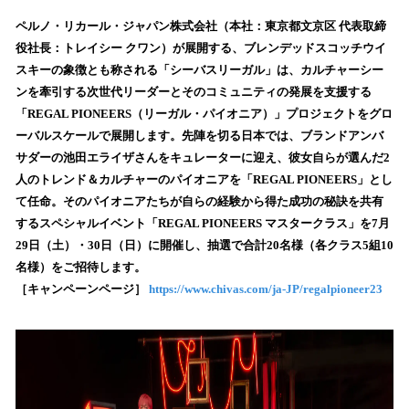
ね
！
ペルノ・リカール・ジャパン株式会社（本社：東京都文京区 代表取締
数
役社長：トレイシー クワン）が展開する、ブレンデッドスコッチウイ
を
スキーの象徴とも称される「シーバスリーガル」は、カルチャーシー
読
ンを牽引する次世代リーダーとそのコミュニティの発展を支援する
み
「REGAL PIONEERS（リーガル・パイオニア）」プロジェクトをグロ
込
ーバルスケールで展開します。先陣を切る日本では、ブランドアンバ
み
サダーの池田エライザさんをキュレーターに迎え、彼女自らが選んだ2
中
で
人のトレンド＆カルチャーのパイオニアを「REGAL PIONEERS」とし
す
て任命。そのパイオニアたちが自らの経験から得た成功の秘訣を共有
するスペシャルイベント「REGAL PIONEERS マスタークラス」を7月
29日（土）・30日（日）に開催し、抽選で合計20名様（各クラス5組10
名様）をご招待します。
［キャンペーンページ］
https://www.chivas.com/ja-JP/regalpioneer23