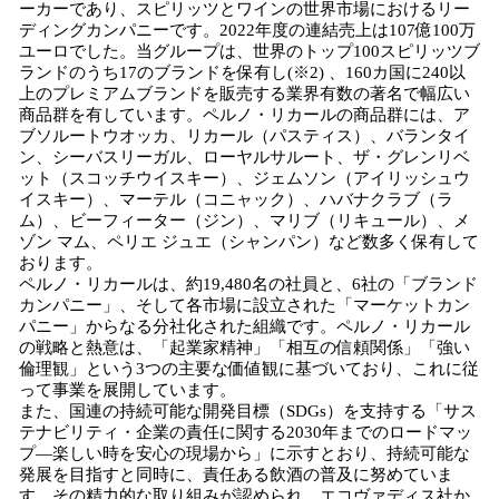
ーカーであり、スピリッツとワインの世界市場におけるリー
ディングカンパニーです。2022年度の連結売上は107億100万
ユーロでした。当グループは、世界のトップ100スピリッツブ
ランドのうち17のブランドを保有し(※2) 、160カ国に240以
上のプレミアムブランドを販売する業界有数の著名で幅広い
商品群を有しています。ペルノ・リカールの商品群には、ア
ブソルートウオッカ、リカール（パスティス）、バランタイ
ン、シーバスリーガル、ローヤルサルート、ザ・グレンリベ
ット（スコッチウイスキー）、ジェムソン（アイリッシュウ
イスキー）、マーテル（コニャック）、ハバナクラブ（ラ
ム）、ビーフィーター（ジン）、マリブ（リキュール）、メ
ゾン マム、ペリエ ジュエ（シャンパン）など数多く保有して
おります。
ペルノ・リカールは、約19,480名の社員と、6社の「ブランド
カンパニー」、そして各市場に設立された「マーケットカン
パニー」からなる分社化された組織です。ペルノ・リカール
の戦略と熱意は、「起業家精神」「相互の信頼関係」「強い
倫理観」という3つの主要な価値観に基づいており、これに従
って事業を展開しています。
また、国連の持続可能な開発目標（SDGs）を支持する「サス
テナビリティ・企業の責任に関する2030年までのロードマッ
プ―楽しい時を安心の現場から」に示すとおり、持続可能な
発展を目指すと同時に、責任ある飲酒の普及に努めていま
す。その精力的な取り組みが認められ、エコヴァディス社か