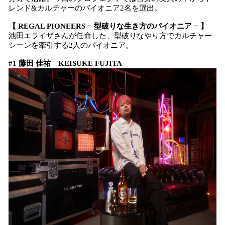
レンド&カルチャーのパイオニア2名を選出。
【 REGAL PIONEERS − 型破りな生き方のパイオニア − 】
池田エライザさんが任命した、型破りなやり方でカルチャー
シーンを牽引する2人のパイオニア。
#1 藤田 佳祐 KEISUKE FUJITA