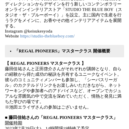
ディレクションからデザインを行う新しいコンテンポラリー
オンラインインテリアストア「STUDIO THE BLUE BOY（ス
タジオ・ザ・ブルーボーイ）」を設立。主に国内で生産を行
うラグをメインに、お香やその他インテリアアイテムを展開
する。
Instagram @keisukesyoda
Website
https://studio-theblueboy.com/
「REGAL PIONEERS」マスタークラス 開催概要
【 REGAL PIONEERS マスタークラス 】
藤田佳祐さんと正田啓介さんがそれぞれが講師となり、自ら
の経験から得た成功の秘訣を共有するユニークなイベント。
彼らのコミュニティメンバーも参加し、「シーバスリーガ
ル」のカクテルドリンクをお楽しみいただきながら、ネット
ワーキングや参加者へのアドバイスなど、オープンでカジュ
アルな雰囲気の中で交流を深めていただく、情熱と発見に満
ちた学びの場です。
※池田エライザさんの参加はございません。
■ 藤田佳祐さんの「REGAL PIONEERS マスタークラス」
開催時期
2023年7月29日(土) 14時開場19時終了予定