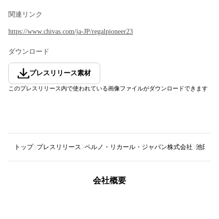
関連リンク
https://www.chivas.com/ja-JP/regalpioneer23
ダウンロード
プレスリリース素材
このプレスリリース内で使われている画像ファイルがダウンロードできます
トップ
プレスリリース
ペルノ・リカール・ジャパン株式会社
池田エ
会社概要