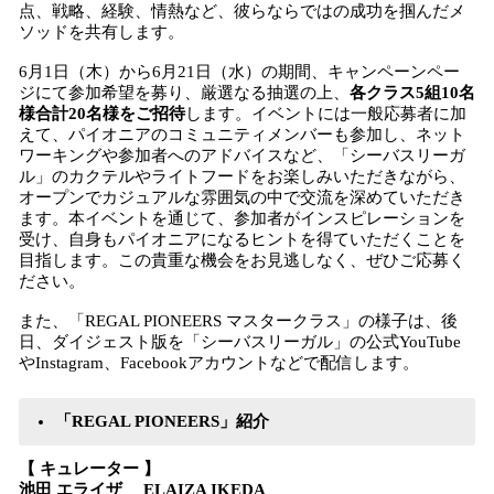
点、戦略、経験、情熱など、彼らならではの成功を掴んだメ
ソッドを共有します。
6月1日（木）から6月21日（水）の期間、キャンペーンペー
ジにて参加希望を募り、厳選なる抽選の上、
各クラス5組10名
様合計20名様をご招待
します。イベントには一般応募者に加
えて、パイオニアのコミュニティメンバーも参加し、ネット
ワーキングや参加者へのアドバイスなど、「シーバスリーガ
ル」のカクテルやライトフードをお楽しみいただきながら、
オープンでカジュアルな雰囲気の中で交流を深めていただき
ます。本イベントを通じて、参加者がインスピレーションを
受け、自身もパイオニアになるヒントを得ていただくことを
目指します。この貴重な機会をお見逃しなく、ぜひご応募く
ださい。
また、「REGAL PIONEERS マスタークラス」の様子は、後
日、ダイジェスト版を「シーバスリーガル」の公式YouTube
やInstagram、Facebookアカウントなどで配信します。
「REGAL PIONEERS」紹介
【 キュレーター 】
池田 エライザ ELAIZA IKEDA