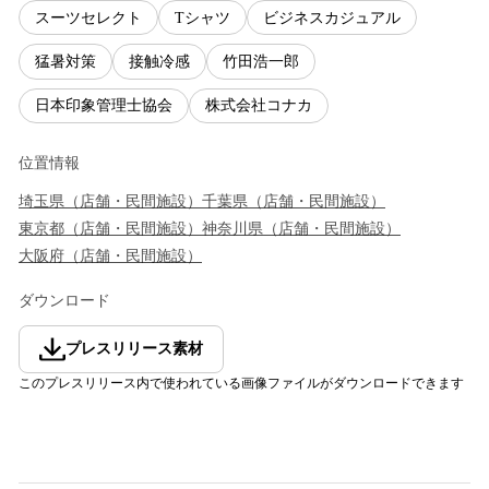
スーツセレクト
Tシャツ
ビジネスカジュアル
猛暑対策
接触冷感
竹田浩一郎
日本印象管理士協会
株式会社コナカ
位置情報
埼玉県
（
店舗・民間施設
）
千葉県
（
店舗・民間施設
）
東京都
（
店舗・民間施設
）
神奈川県
（
店舗・民間施設
）
大阪府
（
店舗・民間施設
）
ダウンロード
プレスリリース素材
このプレスリリース内で使われている画像ファイルがダウンロードできます