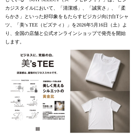
読
み
カジスタイルにおいて、「清潔感」、「誠実さ」、「柔
込
らかさ」といった好印象をもたらすビジカジ向け白Tシャ
み
ツ、「美‘s TEE（ビズティ）」を2026年5月16日（土）よ
中
で
り、全国の店舗と公式オンラインショップで発売を開始
す
します。