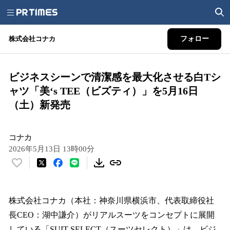
株式会社コナカ
フォロー
ビジネスシーンで清潔感を最大化させる白Tシ
ャツ「美‘s TEE（ビズティ）」を5月16日
（土）新発売
コナカ
2026年5月13日 13時00分
い
い
ね
！
株式会社コナカ（本社：神奈川県横浜市、代表取締役社
数
長CEO：湖中謙介）がリアルスーツをコンセプトに展開
を
している「SUIT SELECT（スーツセレクト）」は、ビジ