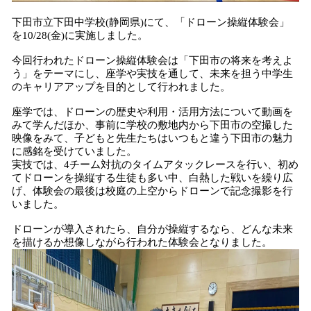
下田市立下田中学校(静岡県)にて、「ドローン操縦体験会」
を10/28(金)に実施しました。
今回行われたドローン操縦体験会は「下田市の将来を考えよ
う」をテーマにし、座学や実技を通して、未来を担う中学生
のキャリアアップを目的として行われました。
座学では、ドローンの歴史や利用・活用方法について動画を
みて学んだほか、事前に学校の敷地内から下田市の空撮した
映像をみて、子どもと先生たちはいつもと違う下田市の魅力
に感銘を受けていました。
実技では、4チーム対抗のタイムアタックレースを行い、初め
てドローンを操縦する生徒も多い中、白熱した戦いを繰り広
げ、体験会の最後は校庭の上空からドローンで記念撮影を行
いました。
ドローンが導入されたら、自分が操縦するなら、どんな未来
を描けるか想像しながら行われた体験会となりました。