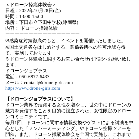
＜ドローン操縦体験会＞
日程：2022年10月28日(金)
時間：13:00-15:00
場所：下田市立下田中学校(静岡県)
内容： ドローン操縦体験
ーーーーーーーーーーーーーーーー
※感染症対策徹底のもと、イベントを開催いたしました。
※国土交通省をはじめとする、関係各所への許可承認を得
て、実施しております
※ドローン体験会に関するお問い合わせは下記へお願い致し
ます。
ドローンジョプラス
電話：050-6877-6433
メール：contact@drone-girls.com
https://www.drone-girls.com
【ドローンジョプラスについて】
ドローン業界で活躍する女性を増やし、世の中にドローンの
魅力を発信することを目的に設立された、女性限定のドロー
ンコミュニティです。
毎月1回、ドローンに関する情報交換やゲストによる講演を中
心とした「メンバーミーティング」やドローン空撮ツアーを
開催。また、ドローン操縦体験会を全国で実施し、これまで