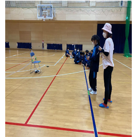
込
み
中
で
す