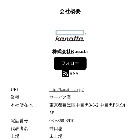
会社概要
株式会社Kanatta
10
フォロワー
フォロー
RSS
URL
http://kanatta.co.jp/
業種
サービス業
本社所在地
東京都目黒区中目黒3-6-2 中目黒FSビル
5F
電話番号
03-6868-3910
代表者名
井口恵
上場
未上場