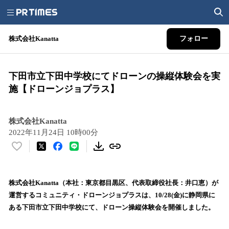
株式会社Kanatta
フォロー
下田市立下田中学校にてドローンの操縦体験会を実
施【ドローンジョプラス】
株式会社Kanatta
2022年11月24日 10時00分
い
い
ね
！
株式会社Kanatta（本社：東京都目黒区、代表取締役社長：井口恵）が
数
運営するコミュニティ・ドローンジョプラスは、10/28(金)に静岡県に
を
ある下田市立下田中学校にて、ドローン操縦体験会を開催しました。
読
み