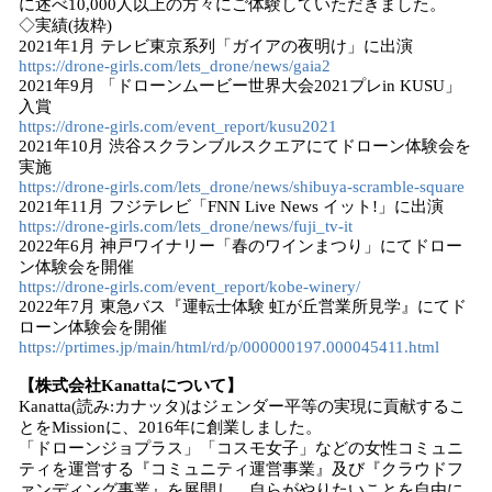
に述べ10,000人以上の方々にご体験していただきました。
◇実績(抜粋)
2021年1月 テレビ東京系列「ガイアの夜明け」に出演
https://drone-girls.com/lets_drone/news/gaia2
2021年9月 「ドローンムービー世界大会2021プレin KUSU」
入賞
https://drone-girls.com/event_report/kusu2021
2021年10月 渋谷スクランブルスクエアにてドローン体験会を
実施
https://drone-girls.com/lets_drone/news/shibuya-scramble-square
2021年11月 フジテレビ「FNN Live News イット!」に出演
https://drone-girls.com/lets_drone/news/fuji_tv-it
2022年6月 神戸ワイナリー「春のワインまつり」にてドロー
ン体験会を開催
https://drone-girls.com/event_report/kobe-winery/
2022年7月 東急バス『運転士体験 虹が丘営業所見学』にてド
ローン体験会を開催
https://prtimes.jp/main/html/rd/p/000000197.000045411.html
【株式会社Kanattaについて】
Kanatta(読み:カナッタ)はジェンダー平等の実現に貢献するこ
とをMissionに、2016年に創業しました。
「ドローンジョプラス」「コスモ女子」などの女性コミュニ
ティを運営する『コミュニティ運営事業』及び『クラウドフ
ァンディング事業』を展開し、自らがやりたいことを自由に